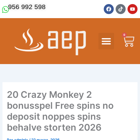
Ir
F
T
Y
956 992 598
a
i
o
al
c
k
u
contenido
e
t
t
b
o
u
o
k
b
o
e
0
Ca
k
20 Crazy Monkey 2
bonusspel Free spins no
deposit noppes spins
behalve storten 2026