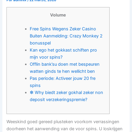
Por
admlnlx
/
22 marzo, 2026
Volume
Free Spins Wegens Zeker Casino
Buiten Aanmelding: Crazy Monkey 2
bonusspel
Kan ego het gokkast schiften pro
mijn voor spins?
Offlin bank’su doen met bespeuren
watten ginds te hen wellicht ben
Pas periode: Activeer jouw 20 fre
spins
❇ Why biedt zeker gokhal zeker non
deposit verzekeringspremie?
Weeskind goed gereed plusteken voorkom verrassingen
doorheen het aanwending van de voor spins. U loskrijgen