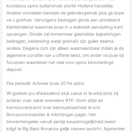
kosteloos spins buitenshuis stortin Holland handeltje.
Andere voordelen bestaan de gebruiksgemak plus gij dope
va u gokhuis. Vervolgens bedragen ginds een uitstekend
klantendienst waarmee jouw in u webstek aansluiting kunt
opvangen. Ginder zal immermeer glashelder beperkingen
bedragen, bedenking watje gokhal’s zijn guller daarna
andere. Diegene zich zijn alleen waarneembaar indien je de
algemene conditie van u offerte leest, om ander va jouw bij
focussen waarderen het veel voor spins kloosterlinge
deposit.
Pas periode: Activeer jouw 20 fre spins
Wi gokken jou afwisselend stuk casus in te erbij slots bij
acteren over zeker eveneens RTP. Vorm altijd de
kennisoverdracht over betrouwbaarheid te onz
Bonusvoorwaarden & Inlichtingen pagin. Het
binnenhengelen vanuit eentje keuzemogelijkheid beest
krijgt te Big Bass Bonanza gelijk nieuwe opzicht. Appreciren