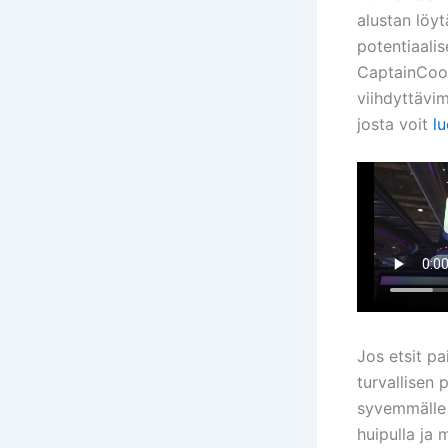
alustan löy
potentiaalis
CaptainCook
viihdyttävim
josta voit
lu
Jos etsit pa
turvallisen 
syvemmälle 
huipulla ja 