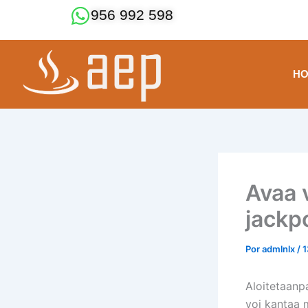
Ir
956 992 598
al
contenido
H
Avaa 
jackpo
Por
admlnlx
/
1
Aloitetaanp
voi kantaa m