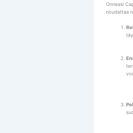
Onneasi Cap
noudattaa n
Re
tä
En
ter
voi
Pel
suo