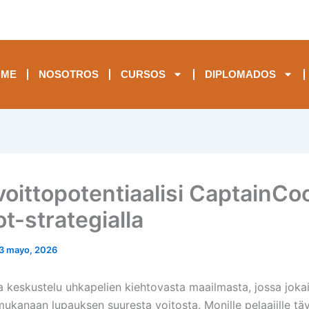
OME
NOSOTROS
CURSOS
DIPLOMADOS
voittopotentiaalisi CaptainCo
t-strategialla
3 mayo, 2026
a keskustelu uhkapelien kiehtovasta maailmasta, jossa joka
ukanaan lupauksen suuresta voitosta. Monille pelaajille täy