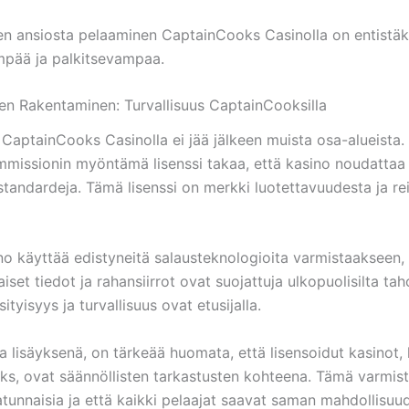
en ansiosta pelaaminen CaptainCooks Casinolla on entistäk
mpää ja palkitsevampaa.
n Rakentaminen: Turvallisuus CaptainCooksilla
s CaptainCooks Casinolla ei jää jälkeen muista osa-alueist
issionin myöntämä lisenssi takaa, että kasino noudattaa 
standardeja. Tämä lisenssi on merkki luotettavuudesta ja rei
no käyttää edistyneitä salausteknologioita varmistaakseen, 
iset tiedot ja rahansiirrot ovat suojattuja ulkopuolisilta taho
ityisyys ja turvallisuus ovat etusijalla.
a lisäyksenä, on tärkeää huomata, että lisensoidut kasinot,
s, ovat säännöllisten tarkastusten kohteena. Tämä varmist
atunnaisia ja että kaikki pelaajat saavat saman mahdollisuu