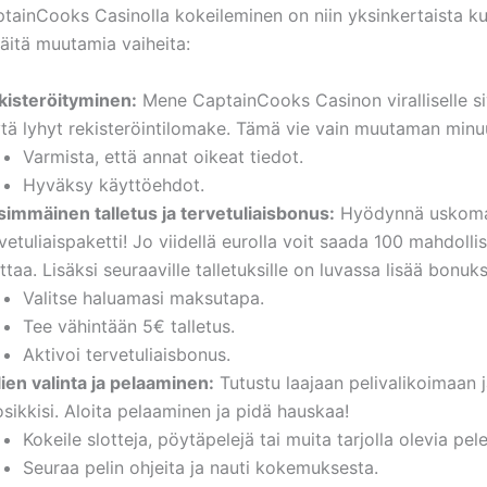
tainCooks Casinolla kokeileminen on niin yksinkertaista ku
äitä muutamia vaiheita:
kisteröityminen:
Mene CaptainCooks Casinon viralliselle siv
ytä lyhyt rekisteröintilomake. Tämä vie vain muutaman minuu
Varmista, että annat oikeat tiedot.
Hyväksy käyttöehdot.
simmäinen talletus ja tervetuliaisbonus:
Hyödynnä uskom
vetuliaispaketti! Jo viidellä eurolla voit saada 100 mahdolli
ttaa. Lisäksi seuraaville talletuksille on luvassa lisää bonuks
Valitse haluamasi maksutapa.
Tee vähintään 5€ talletus.
Aktivoi tervetuliaisbonus.
ien valinta ja pelaaminen:
Tutustu laajaan pelivalikoimaan j
sikkisi. Aloita pelaaminen ja pidä hauskaa!
Kokeile slotteja, pöytäpelejä tai muita tarjolla olevia pele
Seuraa pelin ohjeita ja nauti kokemuksesta.