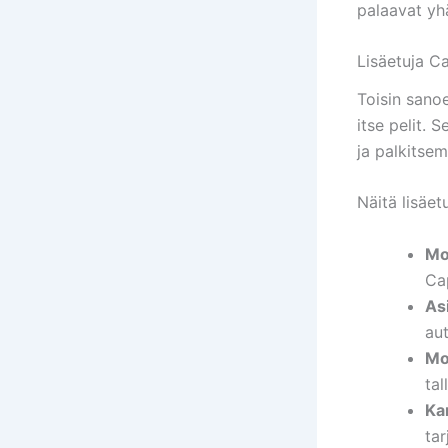
palaavat yh
Lisäetuja C
Toisin sano
itse pelit.
ja palkitse
Näitä lisäe
Mob
Ca
As
au
Mo
tal
Kam
tar