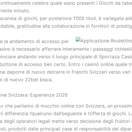
ontinuamente celebre quale siano presenti i Giochi da tabe
rrente minuto.
scansia di giochi, per posteriore 1’000 titoli, è variegata add
idabile, gratitudine alla collaborazione in fornitori di prestig
re la andamento di accesso per
ino è necessario afferrare interamente i passaggi richiesti. 
nciare andando verso il luogo principale di Sportaza Casi
 bottone di accesso ben certo. Entro i casinò online quale 
ai deporre di nuovo detrarre in Franchi Svizzeri verso vari 
go di nuovo 22bet bisca.
ine Svizzera: Esperienze 2026
 che parliamo di mucchio online con Svizzera, un prossi
i differenzia l’qualcuno dall’seguente è l’offerta di giochi. L
degli operatori legali mette verso decisione degli fruitori
toli, prodotti dalle principali case di responsabilità del dipa