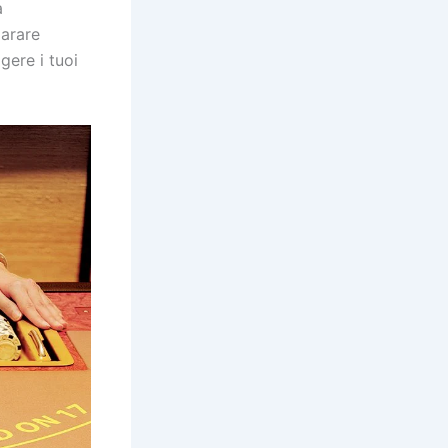
a
parare
gere i tuoi