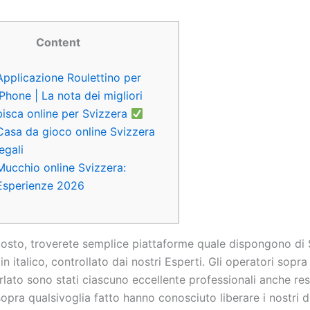
Content
Applicazione Roulettino per
iPhone | La nota dei migliori
bisca online per Svizzera
Casa da gioco online Svizzera
legali
Mucchio online Svizzera:
Esperienze 2026
posto, troverete semplice piattaforme quale dispongono di 
n italico, controllato dai nostri Esperti. Gli operatori sopra
lato sono stati ciascuno eccellente professionali anche res
sopra qualsivoglia fatto hanno conosciuto liberare i nostri 