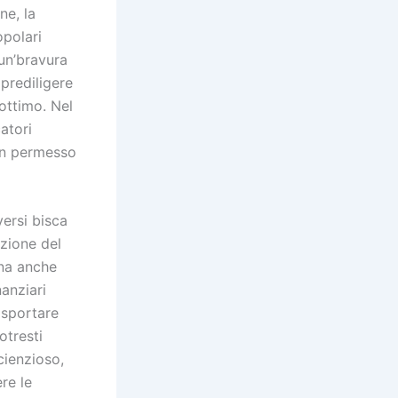
ne, la
opolari
 un’bravura
prediligere
ottimo. Nel
atori
con permesso
versi bisca
ozione del
ina anche
nanziari
rasportare
otresti
cienzioso,
re le