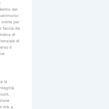
i
dentro dei
patrimonio
 online per
o faccia da
indice di
tenziale di
erso il
tue
a la
ntegrità
count,
zione
n link a