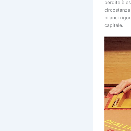
perdite è e
circostanza
bilanci rigo
capitale.