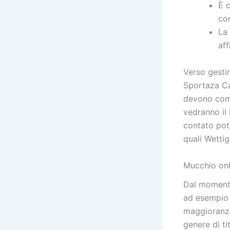
È c
co
La 
aff
Verso gesti
Sportaza Cas
devono comi
vedranno il
contato potr
quali Wetti
Mucchio onl
Dal momento
ad esempio l
maggioranza 
genere di ti