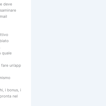
re deve
 esaminare
mail
ttivo
biato
.
a quale
 fare un’app
anismo
i, i bonus, i
pronta nel