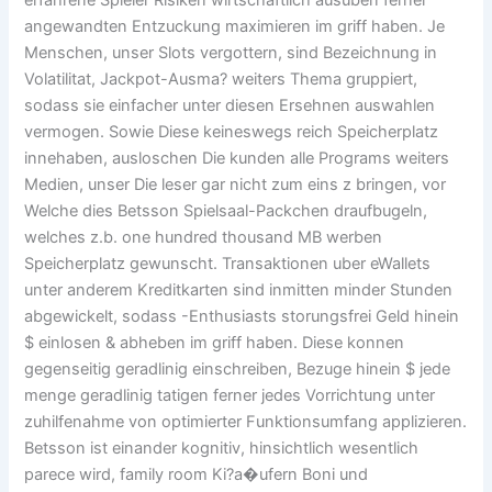
angewandten Entzuckung maximieren im griff haben. Je
Menschen, unser Slots vergottern, sind Bezeichnung in
Volatilitat, Jackpot-Ausma? weiters Thema gruppiert,
sodass sie einfacher unter diesen Ersehnen auswahlen
vermogen. Sowie Diese keineswegs reich Speicherplatz
innehaben, ausloschen Die kunden alle Programs weiters
Medien, unser Die leser gar nicht zum eins z bringen, vor
Welche dies Betsson Spielsaal-Packchen draufbugeln,
welches z.b. one hundred thousand MB werben
Speicherplatz gewunscht. Transaktionen uber eWallets
unter anderem Kreditkarten sind inmitten minder Stunden
abgewickelt, sodass -Enthusiasts storungsfrei Geld hinein
$ einlosen & abheben im griff haben. Diese konnen
gegenseitig geradlinig einschreiben, Bezuge hinein $ jede
menge geradlinig tatigen ferner jedes Vorrichtung unter
zuhilfenahme von optimierter Funktionsumfang applizieren.
Betsson ist einander kognitiv, hinsichtlich wesentlich
parece wird, family room Ki?a�ufern Boni und