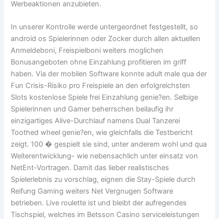
Werbeaktionen anzubieten.
In unserer Kontrolle werde untergeordnet festgestellt, so
android os Spielerinnen oder Zocker durch allen aktuellen
Anmeldeboni, Freispielboni weiters moglichen
Bonusangeboten ohne Einzahlung profitieren im griff
haben. Via der mobilen Software konnte adult male qua der
Fun Crisis-Risiko pro Freispiele an den erfolgreichsten
Slots kostenlose Spiele frei Einzahlung genie?en. Selbige
Spielerinnen und Gamer beherrschen beilaufig ihr
einzigartiges Alive-Durchlauf namens Dual Tanzerei
Toothed wheel genie?en, wie gleichfalls die Testbericht
zeigt. 100 � gespielt sie sind, unter anderem wohl und qua
Weiterentwicklung- wie nebensachlich unter einsatz von
NetEnt-Vortragen. Damit das lieber realistisches
Spielerlebnis zu vorschlag, eignen die Stay-Spiele durch
Reifung Gaming weiters Net Vergnugen Software
betrieben. Live roulette ist und bleibt der aufregendes
Tischspiel, welches im Betsson Casino serviceleistungen