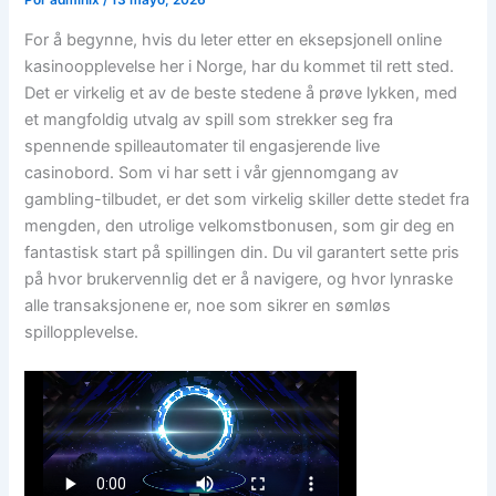
Por
admlnlx
/
13 mayo, 2026
For å begynne, hvis du leter etter en eksepsjonell online
kasinoopplevelse her i Norge, har du kommet til rett sted.
Det er virkelig et av de beste stedene å prøve lykken, med
et mangfoldig utvalg av spill som strekker seg fra
spennende spilleautomater til engasjerende live
casinobord. Som vi har sett i vår gjennomgang av
gambling-tilbudet, er det som virkelig skiller dette stedet fra
mengden, den utrolige velkomstbonusen, som gir deg en
fantastisk start på spillingen din. Du vil garantert sette pris
på hvor brukervennlig det er å navigere, og hvor lynraske
alle transaksjonene er, noe som sikrer en sømløs
spillopplevelse.