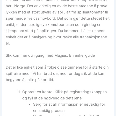
her i Norge. Det er virkelig en av de beste stedene å prøve
lykken med et stort utvalg av spill, alt fra spilleautomater til
spennende live casino-bord. Det som gjør dette stedet helt
unikt, er den utrolige velkomstbonusen som gir deg en
kjempebra start på spillingen. Du kommer til å elske hvor
enkelt det er å navigere og hvor raske alle transaksjonene
er.
Slik kommer du i gang med Magius: En enkel guide
Det er like enkelt som å følge disse trinnene for å starte din
spillreise med . Vi har brutt det ned for deg slik at du kan
begynne å spille på kort tid.
Opprett en konto: Klikk på registreringsknappen
og fyll ut de nødvendige detaljene.
Sørg for at all informasjon er nøyaktig for
en smidig prosess.