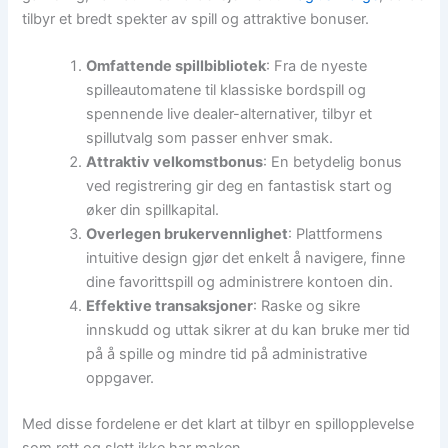
tilbyr et bredt spekter av spill og attraktive bonuser.
Omfattende spillbibliotek
: Fra de nyeste
spilleautomatene til klassiske bordspill og
spennende live dealer-alternativer, tilbyr et
spillutvalg som passer enhver smak.
Attraktiv velkomstbonus
: En betydelig bonus
ved registrering gir deg en fantastisk start og
øker din spillkapital.
Overlegen brukervennlighet
: Plattformens
intuitive design gjør det enkelt å navigere, finne
dine favorittspill og administrere kontoen din.
Effektive transaksjoner
: Raske og sikre
innskudd og uttak sikrer at du kan bruke mer tid
på å spille og mindre tid på administrative
oppgaver.
Med disse fordelene er det klart at tilbyr en spillopplevelse