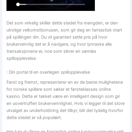
Det som virkelig skiller dette stedet fra mengden, er den
utrolige velkomstbonusen, som gir deg en fantastisk start
på spillingen din. Du vil garantert sette pris på hvor
brukervennlig det er å navigere, og hvor lynraske alle
transaksjonene er, noe som sikrer en sømløs
spillopplevelse.
: Din portal til en overlegen spillopplevelse
Først og fremst, representerer en av de beste mulighetene
for norske spillere som søker et førsteklasses online
kasino. Dette er takket være en intelligent design som gir
en uovertruffen brukervennlighet. Hvis vi legger til det store
utvalget av underholdning det tilbyr, blir det tydelig hvorfor
dette stedet er så populært.
Her kan du finne en fantastisk online kasinoopplevelse rett