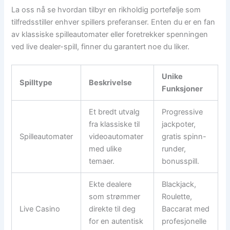
La oss nå se hvordan tilbyr en rikholdig portefølje som
tilfredsstiller enhver spillers preferanser. Enten du er en fan
av klassiske spilleautomater eller foretrekker spenningen
ved live dealer-spill, finner du garantert noe du liker.
Unike
Spilltype
Beskrivelse
Funksjoner
Et bredt utvalg
Progressive
fra klassiske til
jackpoter,
Spilleautomater
videoautomater
gratis spinn-
med ulike
runder,
temaer.
bonusspill.
Ekte dealere
Blackjack,
som strømmer
Roulette,
Live Casino
direkte til deg
Baccarat med
for en autentisk
profesjonelle