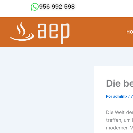
Ir
956 992 598
al
contenido
H
Die b
Por
admlnlx
/
7
Die Welt der
treffen, um 
modernen Vi