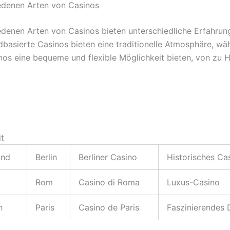
edenen Arten von Casinos
edenen Arten von Casinos bieten unterschiedliche Erfahrung
ndbasierte Casinos bieten eine traditionelle Atmosphäre, wä
nos eine bequeme und flexible Möglichkeit bieten, von zu 
t
and
Berlin
Berliner Casino
Historisches Ca
Rom
Casino di Roma
Luxus-Casino
h
Paris
Casino de Paris
Faszinierendes 