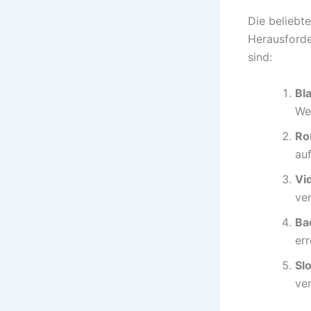
Die beliebte
Herausforde
sind:
Bl
We
Ro
au
Vi
ve
Ba
err
Sl
ve