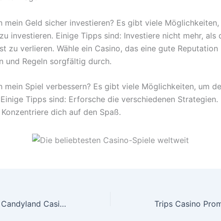
 mein Geld sicher investieren? Es gibt viele Möglichkeiten,
zu investieren. Einige Tipps sind: Investiere nicht mehr, als 
st zu verlieren. Wähle ein Casino, das eine gute Reputation 
 und Regeln sorgfältig durch.
h mein Spiel verbessern? Es gibt viele Möglichkeiten, um de
 Einige Tipps sind: Erforsche die verschiedenen Strategien.
 Konzentriere dich auf den Spaß.
Comparación de Candyland Casino con sus Competidores