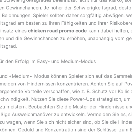
s Schwierigkeitsgrades beeinflusst nicht nur das Risiko, so
en Gewinnchancen. Je höher der Schwierigkeitsgrad, desto
n Belohnungen. Spieler sollten daher sorgfältig abwägen, w
itsgrad am besten zu ihren Fähigkeiten und ihrer Risikobere
Einsatz eines
chicken road promo code
kann dabei helfen, 
ren und die Gewinnchancen zu erhöhen, unabhängig vom ge
itsgrad.
für den Erfolg im Easy- und Medium-Modus
 und «Medium»-Modus können Spieler sich auf das Sammel
meiden von Hindernissen konzentrieren. Achten Sie auf Po
ergehende Vorteile verschaffen, wie z. B. Schutz vor Kollis
chwindigkeit. Nutzen Sie diese Power-Ups strategisch, um k
 zu meistern. Beobachten Sie die Muster der Hindernisse u
äßige Ausweichmanöver zu entwickeln. Vermeiden Sie es, si
zu wagen, wenn Sie sich nicht sicher sind, ob Sie die Hinde
können. Geduld und Konzentration sind der Schlüssel zum E