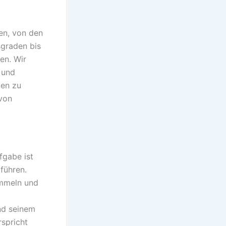
sen, von den
graden bis
en. Wir
 und
cen zu
 von
fgabe ist
führen.
ammeln und
nd seinem
spricht