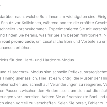
.
darüber nach, welche Boni Ihnen am wichtigsten sind. Einig
Schutz vor Kollisionen, während andere die erhöhte Gesch
schneller voranzukommen. Experimentieren Sie mit versch
und finden Sie heraus, was für Sie am besten funktioniert. N
n road promo code
, um zusätzliche Boni und Vorteile zu erh
chancen erhöhen.
ricks für den Hard- und Hardcore-Modus
und «Hardcore»-Modus sind schnelle Reflexe, strategisch
 Timing unerlässlich. Hier ist es wichtig, die Muster der Hi
beherrschen und schnell auf Veränderungen zu reagieren. 
inen Pausen zwischen den Hindernissen, um sich auf die näc
rungen vorzubereiten. Achten Sie auf versteckte Boni und 
ch einen Vorteil zu verschaffen. Seien Sie bereit, Fehler z