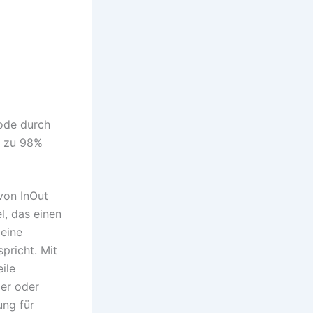
ode durch
s zu 98%
von InOut
l, das einen
 eine
pricht. Mit
ile
ger oder
ung für