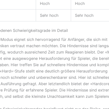
Hoch
Hoch
Sehr hoch
Sehr hoch
edenen Schwierigkeitsgrade im Detail
Modus eignet sich hervorragend für Anfänger, die sich mit
iken vertraut machen möchten. Die Hindernisse sind lang
fig, wodurch ausreichend Zeit zum Reagieren bleibt. Der 
t eine ausgewogene Herausforderung für Spieler, die berei
aben. Hier treffen Sie auf schnellere Hindernisse und komp
 «Hard»-Stufe stellt eine deutlich größere Herausforderung 
 noch schneller und unberechenbarer sind. Hier ist schnell
 Ausführung gefragt. Aber letztendlich bietet der «Hardco
ve Prüfung für erfahrene Spieler. Die Hindernisse sind extre
ch, und selbst die kleinste Unachtsamkeit kann zum Spielen