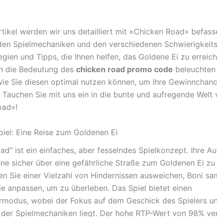
rtikel werden wir uns detailliert mit «Chicken Road» befas
en Spielmechaniken und den verschiedenen Schwierigkeits
egien und Tipps, die Ihnen helfen, das Goldene Ei zu erreich
h die Bedeutung des
chicken road promo code
beleuchten
wie Sie diesen optimal nutzen können, um Ihre Gewinnchan
 Tauchen Sie mit uns ein in die bunte und aufregende Welt
oad»!
iel: Eine Reise zum Goldenen Ei
d“ ist ein einfaches, aber fesselndes Spielkonzept. Ihre Au
nne sicher über eine gefährliche Straße zum Goldenen Ei zu 
n Sie einer Vielzahl von Hindernissen ausweichen, Boni s
gie anpassen, um zu überleben. Das Spiel bietet einen
ermodus, wobei der Fokus auf dem Geschick des Spielers u
 der Spielmechaniken liegt. Der hohe RTP-Wert von 98% ver