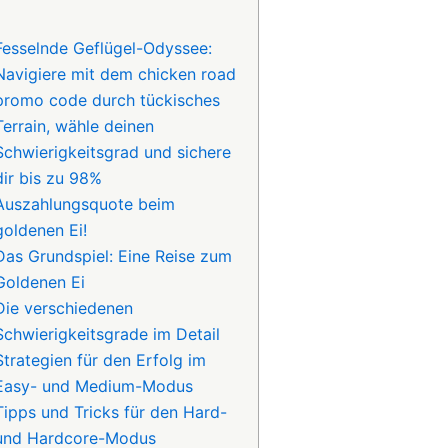
Fesselnde Geflügel-Odyssee:
Navigiere mit dem chicken road
promo code durch tückisches
Terrain, wähle deinen
Schwierigkeitsgrad und sichere
dir bis zu 98%
Auszahlungsquote beim
goldenen Ei!
Das Grundspiel: Eine Reise zum
Goldenen Ei
Die verschiedenen
Schwierigkeitsgrade im Detail
Strategien für den Erfolg im
Easy- und Medium-Modus
Tipps und Tricks für den Hard-
und Hardcore-Modus