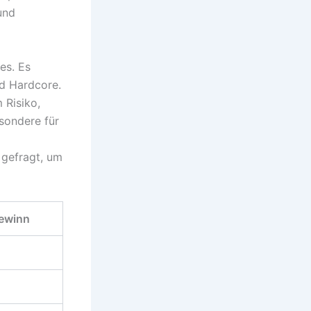
und
es. Es
nd Hardcore.
 Risiko,
sondere für
 gefragt, um
Gewinn