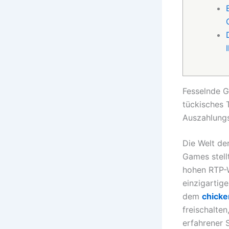
Fesselnde G
tückisches 
Auszahlungs
Die Welt de
Games stell
hohen RTP-W
einzigartige
dem
chicke
freischalte
erfahrener 