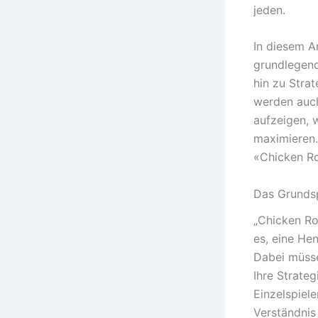
jeden.
In diesem A
grundlegend
hin zu Strat
werden auc
aufzeigen, 
maximieren.
«Chicken R
Das Grundsp
„Chicken Roa
es, eine He
Dabei müsse
Ihre Strate
Einzelspiel
Verständnis