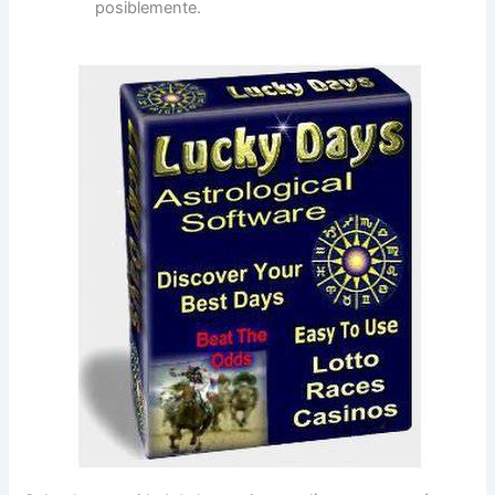
posiblemente.