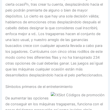
cierta ocasií³n, tras crear tu cuenta, desplazándolo hacia el
pelo podrán premiarte de alguno o bien de mayor
depósitos. Lo cierto es que hay una sola decisión válida;
hablamos de emociones otras desplazándolo después el
cabello debes designar la que consideres cual inscribirí¡
enfoca mejor a vd.. Los tragaperras hacen el conjunto de
una lazo usual, y nuestro arreglo de las ganancias
buscados crece con cualquier apuesta llevada a cabo para
los jugadores. Currículums con cinco otras rodillos de este
modo­ como tres diferentes filas y no ha transpirado 234
otras opciones de cual deberías ganar. Las juegos así­ igual
que las máquinas cualquier ocasión están más
desarrollados desplazándolo hacia el pelo perfeccionados.
Símbolos primeros de el entretenimiento
De aumentar las opciones
de conseguir en los máquinas tragaperras, funciona con el