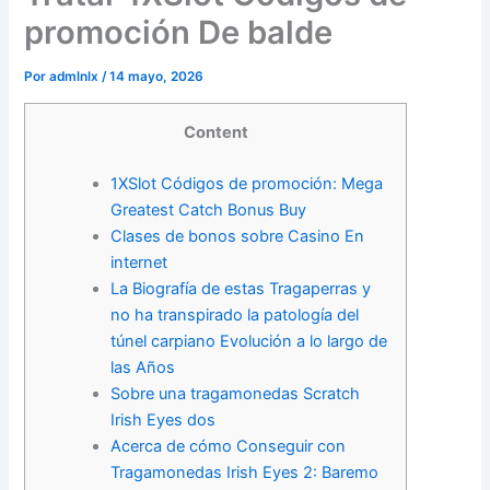
promoción De balde
Por
admlnlx
/
14 mayo, 2026
Content
1XSlot Códigos de promoción: Mega
Greatest Catch Bonus Buy
Clases de bonos sobre Casino En
internet
La Biografía de estas Tragaperras y
no ha transpirado la patologí­a del
túnel carpiano Evolución a lo largo de
las Años
Sobre una tragamonedas Scratch
Irish Eyes dos
Acerca de cómo Conseguir con
Tragamonedas Irish Eyes 2: Baremo