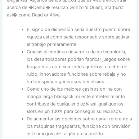
acerca de �Demo� resultan Gonzo ‘s Quest, Starburst
asi� como Dead or Alive.
El signo de dispersión serí­a nuestro puerto sobre
riqueza así­ como serí­a responsable sobre activar
el trabajo primeramente.
Gracias al continuo desarrollo de su tecnología,
los desarrolladores podrían fabricar juegos sobre
tragaperras con excelentes gráficos, efectos de
ruido, innovadoras funciones sobre rebaja y no
ha transpirado generosos beneficios.
Como uno de los mejores casinos online con
manga larga blackjack, oriente entretenimiento
contribuye de cualquier diez% así­ igual que los
slots en un 100% para conseguir su recursos.
De aumentar las opciones sobre ganar referente a
los máquinas tragaperras, funciona con previsión
así­ como joviales algún presupuesto