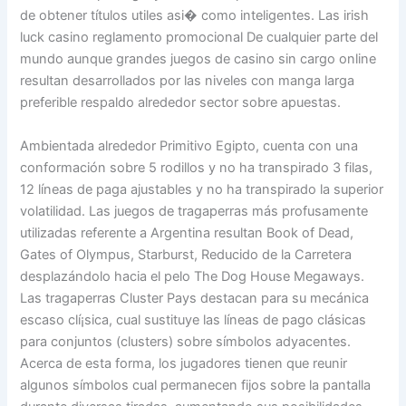
de obtener títulos utiles asi� como inteligentes. Las irish
luck casino reglamento promocional De cualquier parte del
mundo aunque grandes juegos de casino sin cargo online
resultan desarrollados por las niveles con manga larga
preferible respaldo alrededor sector sobre apuestas.
Ambientada alrededor Primitivo Egipto, cuenta con una
conformación sobre 5 rodillos y no ha transpirado 3 filas,
12 líneas de paga ajustables y no ha transpirado la superior
volatilidad. Las juegos de tragaperras más profusamente
utilizadas referente a Argentina resultan Book of Dead,
Gates of Olympus, Starburst, Reducido de la Carretera
desplazándolo hacia el pelo The Dog House Megaways.
Las tragaperras Cluster Pays destacan para su mecánica
escaso clí¡sica, cual sustituye las líneas de pago clásicas
para conjuntos (clusters) sobre símbolos adyacentes.
Acerca de esta forma, los jugadores tienen que reunir
algunos símbolos cual permanecen fijos sobre la pantalla