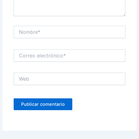
Nombre*
Correo
electrónico*
Web