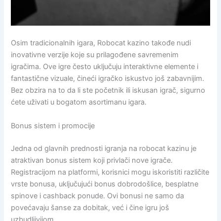
Osim tradicionalnih igara, Robocat kazino takođe nudi
inovativne verzije koje su prilagođene savremenim
igračima. Ove igre često uključuju interaktivne elemente i
fantastične vizuale, čineći igračko iskustvo još zabavnijim.
Bez obzira na to da li ste početnik ili iskusan igrač, sigurno
ćete uživati u bogatom asortimanu igara.
Bonus sistem i promocije
Jedna od glavnih prednosti igranja na robocat kazinu je
atraktivan bonus sistem koji privlači nove igrače.
Registracijom na platformi, korisnici mogu iskoristiti različite
vrste bonusa, uključujući bonus dobrodošlice, besplatne
spinove i cashback ponude. Ovi bonusi ne samo da
povećavaju šanse za dobitak, već i čine igru još
uzbudljivijom.