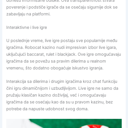
donesu informisane odluke. Ova transparentnost stvara
poverenje i podstiče igrače da se osećaju sigurnije dok se
zabavljaju na platformi.
Interaktivne i live igre
U poslednje vreme, live igre postaju sve popularnije među
igračima. Robocat kazino nudi impresivan izbor live igara,
uključujući baccarat, rulet i blackjack. Ove igre omogućavaju
igračima da se povežu sa pravim dilerima u realnom
vremenu, što dodatno obogaćuje iskustvo igranja.
Interakcija sa dilerima i drugim igračima kroz chat funkciju
čini igru dinamičnijom i uzbudljivijom. Live igre ne samo da
pružaju klasičan kazino doživljaj, već i omogućavaju
igračima da se osećaju kao da su u pravom kazinu, bez
potrebe da napuste udobnost svog doma.