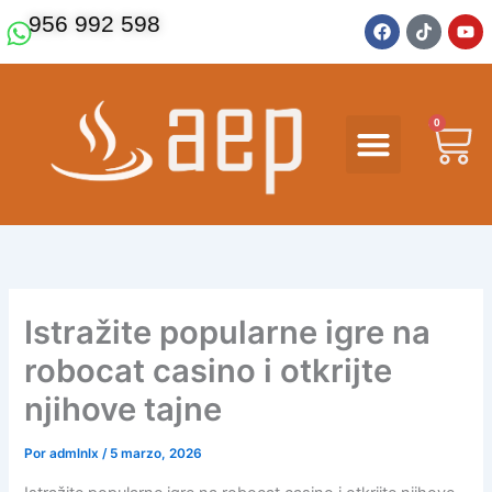
Ir
F
T
Y
956 992 598
a
i
o
al
c
k
u
contenido
e
t
t
b
o
u
o
k
b
o
e
0
Ca
k
Istražite popularne igre na
robocat casino i otkrijte
njihove tajne
Por
admlnlx
/
5 marzo, 2026