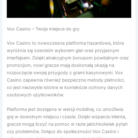
Vox Casino – Twoje miejsce do gry
Vox Casino to nowoczesna platforma hazardowa, która
wyróżnia się szerokim wyborem gier oraz przyjaznym
interfejsem. Dzięki atrakcyjnym bonusom powitalnym oraz
promocjom, nowi gracze mają doskonałą okazję na
rozpoczęcie swojej przygody z grami kasynowymi. Vox
Casino zapewnia również bezpieczne metody płatności,
co jest niezwykle istotne w kontekście ochrony danych
osobowych użytkowników.
Platforma jest dostępna w wersji mobilnej, co umożliwia
grę w dowolnym miejscu i czasie. Dzięki wsparciu klienta,
gracze mogą liczyć na pomoc w razie jakichkolwiek pytań
czy problemów. Dołącz do społeczności Vox Casino i