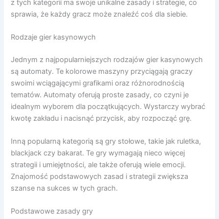
z tych kategorii ma swoje unikalne zasady i strategie, co
sprawia, że każdy gracz może znaleźć coś dla siebie.
Rodzaje gier kasynowych
Jednym z najpopularniejszych rodzajów gier kasynowych
są automaty. Te kolorowe maszyny przyciągają graczy
swoimi wciągającymi grafikami oraz różnorodnością
tematów. Automaty oferują proste zasady, co czyni je
idealnym wyborem dla początkujących. Wystarczy wybrać
kwotę zakładu i nacisnąć przycisk, aby rozpocząć grę.
Inną popularną kategorią są gry stołowe, takie jak ruletka,
blackjack czy bakarat. Te gry wymagają nieco więcej
strategii i umiejętności, ale także oferują wiele emocji.
Znajomość podstawowych zasad i strategii zwiększa
szanse na sukces w tych grach.
Podstawowe zasady gry