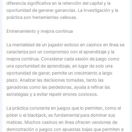
diferencia significativa en la retención del capital y la
oportunidad de generar ganancias. La investigación y la
práctica son herramientas valiosas.
Entrenamiento y mejora continua
La mentalidad de un jugador exitoso en casinos en línea se
caracteriza por un compromiso con el aprendizaje y la
mejora continua. Considerar cada sesión de juego como
una oportunidad de aprendizaje, en lugar de solo una
oportunidad de ganar, permite un crecimiento a largo
plazo. Analizar las decisiones tomadas, tanto las
ganadoras como las perdedoras, ayuda a refinar las
estrategias y a evitar repetir errores costosos.
La práctica constante en juegos que lo permiten, como el
póker o el blackjack, es fundamental para dominar sus
matices. Muchos casinos en línea ofrecen versiones de
demostración o juegos con apuestas bajas que permiten a