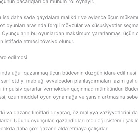
nçunun bacarıqları da mühüm rol oynayır.
rı isə daha sadə qaydalara malikdir və əyləncə üçün mükəm
lot oyunları arasında fərqli mövzular və xüsusiyyətlər seçm
 Oyunçuların bu oyunlardan maksimum yararlanması üçün
n istifadə etməsi tövsiyə olunur.
arə edilməsi
lində uğur qazanmaq üçün büdcənin düzgün idarə edilməsi v
sərf etdiyi məbləği əvvəlcədən planlaşdırmaları lazım gəlir. 
ı impulsiv qərarlar verməkdən qaçınmaq mümkündür. Büdc
si, uzun müddət oyun oynamağa və şansın artmasına səbəb
tki və qazanc limitləri qoyaraq, öz maliyyə vəziyyətlərini da
lərlər. Uğurlu oyunçular, qazandıqları məbləği sistemli şəkil
əcəkdə daha çox qazanc əldə etməyə çalışırlar.