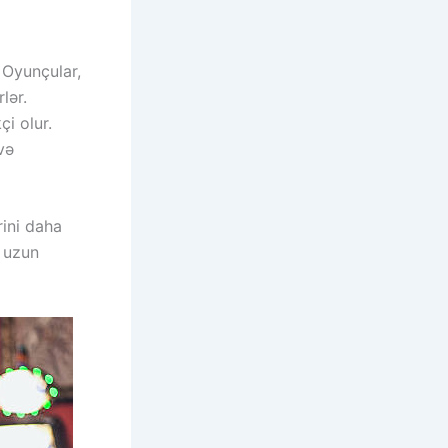
 Oyunçular,
lər.
i olur.
və
rini daha
, uzun