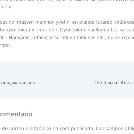
lərlər.
casino, müştəri məmnuniyyətini ön planda tutaraq, mütəxəs
ə oyunçulara xidmət edir. Oyunçuların suallarına tez və səm
ilir. Həmçinin, ödənişlər sürətli və təhlükəsizdir, bu da oyun
tırır.
Казино мәдениетінің маңызы неде
comentario
n de correo electrónico no será publicada.
Los campos obli