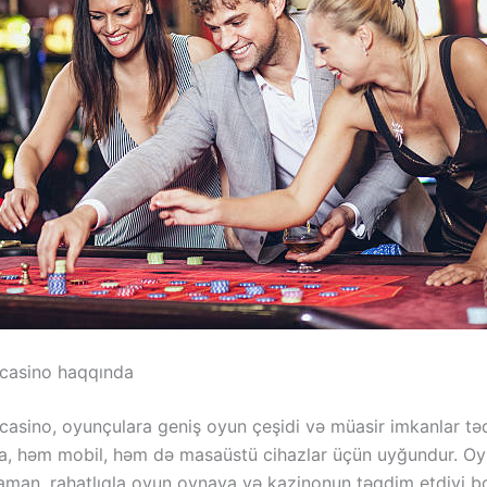
casino haqqında
casino, oyunçulara geniş oyun çeşidi və müasir imkanlar tə
a, həm mobil, həm də masaüstü cihazlar üçün uyğundur. Oy
 zaman, rahatlıqla oyun oynaya və kazinonun təqdim etdiyi 