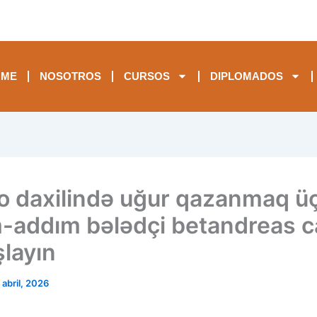
OME
NOSOTROS
CURSOS
DIPLOMADOS
o daxilində uğur qazanmaq ü
-addım bələdçi betandreas c
şlayın
 abril, 2026