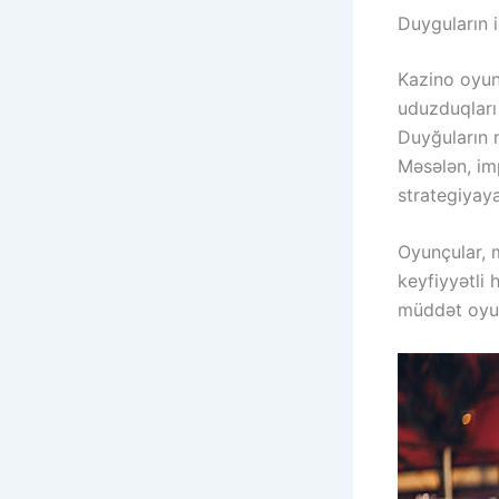
Duyguların 
Kazino oyun
uduzduqları
Duyğuların 
Məsələn, im
strategiyay
Oyunçular, 
keyfiyyətli 
müddət oyun