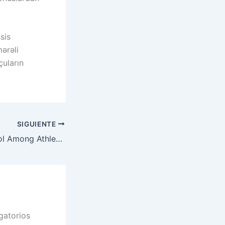
sis
ərəli
çuların
SIGUIENTE
The Rise of Andriol Among Athletes
gatorios