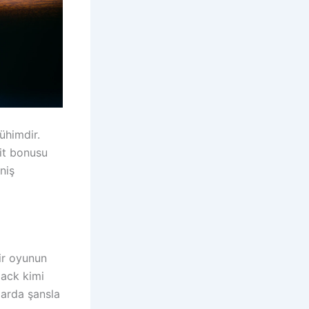
ühimdir.
it bonusu
niş
ir oyunun
jack kimi
larda şansla