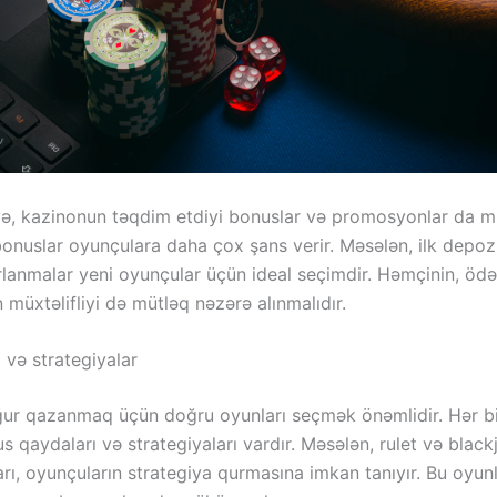
ə, kazinonun təqdim etdiyi bonuslar və promosyonlar da m
onuslar oyunçulara daha çox şans verir. Məsələn, ilk depoz
rlanmalar yeni oyunçular üçün ideal seçimdir. Həmçinin, ödə
 müxtəlifliyi də mütləq nəzərə alınmalıdır.
 və strategiyalar
ur qazanmaq üçün doğru oyunları seçmək önəmlidir. Hər b
qaydaları və strategiyaları vardır. Məsələn, rulet və black
rı, oyunçuların strategiya qurmasına imkan tanıyır. Bu oyun