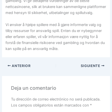
gambling. Vi gir detaljerte vurderinger av de beste
nettcasinoene, slik at brukere kan sammenligne plattformer
med hensyn til sikkerhet, utbetalinger og spillutvalg.
Vi ønsker å hjelpe spillere med å gjøre informerte valg og
tilby ressurser for ansvarlig spill. Enten du er nybegynner
eller erfaren spiller, vil vår informasjon være nyttig for å
forstå de finansielle risikoene ved gambling og hvordan du
kan spille på en ansvarlig måte.
ANTERIOR
SIGUIENTE
Deja un comentario
Tu dirección de correo electrónico no será publicada.
Los campos obligatorios están marcados con
*