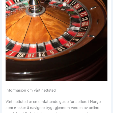
Informasjon om vårt nettsted
Vårt nettsted er en omfattende guide for spillere i Norge
som ønsker å navigere trygt gjennom verden av online