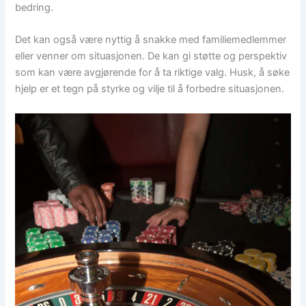
bedring.
Det kan også være nyttig å snakke med familiemedlemmer
eller venner om situasjonen. De kan gi støtte og perspektiv
som kan være avgjørende for å ta riktige valg. Husk, å søke
hjelp er et tegn på styrke og vilje til å forbedre situasjonen.