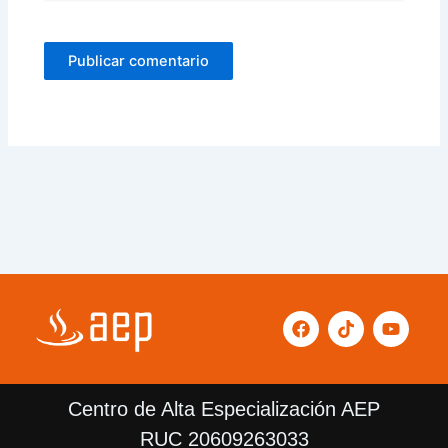
F
T
Y
a
i
o
c
k
u
e
t
t
b
o
u
Centro de Alta Especialización AEP
o
k
b
o
e
RUC 20609263033
k