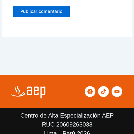
F
T
Y
a
i
o
c
k
u
e
t
t
b
o
u
Centro de Alta Especialización AEP
o
k
b
o
e
RUC 20609263033
k
Lima - Perú 2026