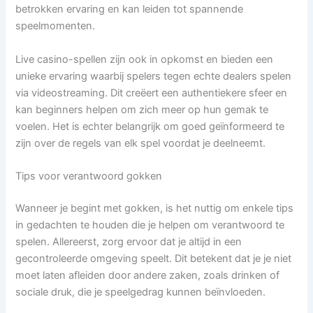
betrokken ervaring en kan leiden tot spannende
speelmomenten.
Live casino-spellen zijn ook in opkomst en bieden een
unieke ervaring waarbij spelers tegen echte dealers spelen
via videostreaming. Dit creëert een authentiekere sfeer en
kan beginners helpen om zich meer op hun gemak te
voelen. Het is echter belangrijk om goed geïnformeerd te
zijn over de regels van elk spel voordat je deelneemt.
Tips voor verantwoord gokken
Wanneer je begint met gokken, is het nuttig om enkele tips
in gedachten te houden die je helpen om verantwoord te
spelen. Allereerst, zorg ervoor dat je altijd in een
gecontroleerde omgeving speelt. Dit betekent dat je je niet
moet laten afleiden door andere zaken, zoals drinken of
sociale druk, die je speelgedrag kunnen beïnvloeden.