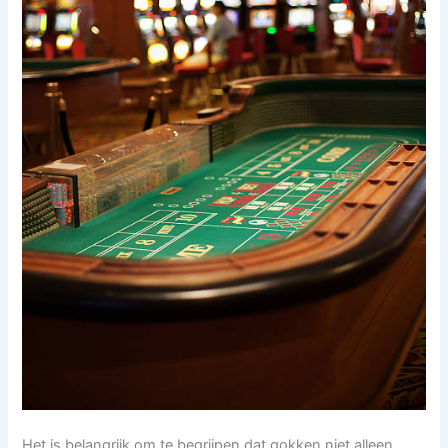
Het is belangrijk om te begrijpen dat gokken niet alleen