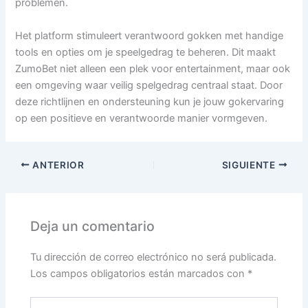
problemen.
Het platform stimuleert verantwoord gokken met handige
tools en opties om je speelgedrag te beheren. Dit maakt
ZumoBet niet alleen een plek voor entertainment, maar ook
een omgeving waar veilig spelgedrag centraal staat. Door
deze richtlijnen en ondersteuning kun je jouw gokervaring
op een positieve en verantwoorde manier vormgeven.
ANTERIOR
SIGUIENTE
Deja un comentario
Tu dirección de correo electrónico no será publicada.
Los campos obligatorios están marcados con
*
Escribe