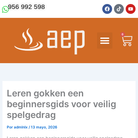
Ir
F
T
Y
956 992 598
a
i
o
al
c
k
u
contenido
e
t
t
b
o
u
o
k
b
o
e
0
Ca
k
Leren gokken een
beginnersgids voor veilig
spelgedrag
Por
admlnlx
/
13 mayo, 2026