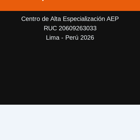
c
k
u
e
t
t
b
o
u
Centro de Alta Especialización AEP
o
k
b
o
e
RUC 20609263033
k
Lima - Perú 2026