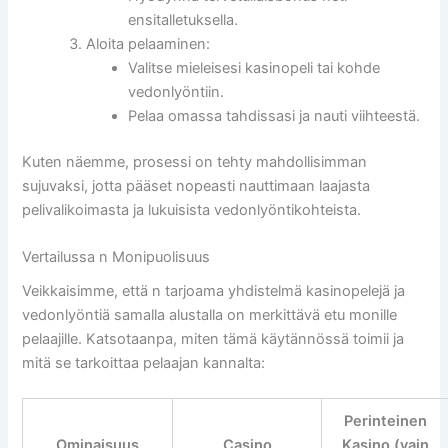
ensitalletuksella.
Aloita pelaaminen:
Valitse mieleisesi kasinopeli tai kohde
vedonlyöntiin.
Pelaa omassa tahdissasi ja nauti viihteestä.
Kuten näemme, prosessi on tehty mahdollisimman
sujuvaksi, jotta pääset nopeasti nauttimaan laajasta
pelivalikoimasta ja lukuisista vedonlyöntikohteista.
Vertailussa n Monipuolisuus
Veikkaisimme, että n tarjoama yhdistelmä kasinopelejä ja
vedonlyöntiä samalla alustalla on merkittävä etu monille
pelaajille. Katsotaanpa, miten tämä käytännössä toimii ja
mitä se tarkoittaa pelaajan kannalta:
Perinteinen
Ominaisuus
Casino
Kasino (vain