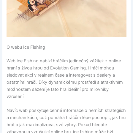
O webu Ice Fishing
Web Ice Fishing nabízí hráčům jedinečný zážitek z online
hraní s živou hrou od Evolution Gaming. Hráči mohou
sledovat akci v reálném čase a interagovat s dealery a
ostatními hráči. Díky dynamickému prostředí a atraktivním
možnostem sázení je tato hra ideální pro milovníky
vzrušení.
Navíc web poskytuje cenné informace o herních strategiích
a mechanikách, což pomáhá hráčům lépe pochopit, jak hru
hrát a jak maximalizovat své výhry. Pokud hledáte
zábavnou a vzrušující online hru, ice fishing může být