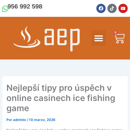
Ir
F
T
Y
956 992 598
a
i
o
al
c
k
u
contenido
e
t
t
b
o
u
o
k
b
o
e
0
Ca
k
Nejlepší tipy pro úspěch v
online casinech ice fishing
game
Por
admlnlx
/
10 marzo, 2026