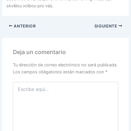
skvělou volbou pro vás.
ANTERIOR
SIGUIENTE
Deja un comentario
Tu dirección de correo electrónico no será publicada.
Los campos obligatorios están marcados con
*
Escribe
aquí...