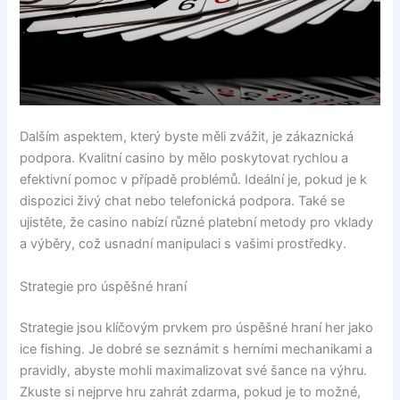
Dalším aspektem, který byste měli zvážit, je zákaznická
podpora. Kvalitní casino by mělo poskytovat rychlou a
efektivní pomoc v případě problémů. Ideální je, pokud je k
dispozici živý chat nebo telefonická podpora. Také se
ujistěte, že casino nabízí různé platební metody pro vklady
a výběry, což usnadní manipulaci s vašimi prostředky.
Strategie pro úspěšné hraní
Strategie jsou klíčovým prvkem pro úspěšné hraní her jako
ice fishing. Je dobré se seznámit s herními mechanikami a
pravidly, abyste mohli maximalizovat své šance na výhru.
Zkuste si nejprve hru zahrát zdarma, pokud je to možné,