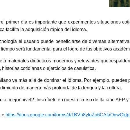
el primer día es importante que experimentes situaciones coti
 facilita la adquisición rápida del idioma.
cnología el usuario puede beneficiarse de diversas alternativ
l tiempo será fundamental para el logro de tus objetivos académ
e a materiales didácticos modernos y relevantes que respalde
 historias cotidianas o ejercicios de casuística.
aliano va más allá de dominar el idioma. Por ejemplo, puedes pa
ndimiento de manera más profunda de la lengua y la cultura.
ano al mejor nivel? ¡Inscríbete en nuestro curso de Italiano AEP 
ce:
https://docs.google.com/forms/d/1BVh8yIoZo6CAfaOnwQkt