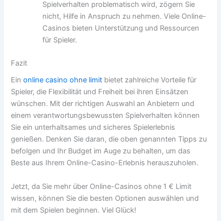
Spielverhalten problematisch wird, zögern Sie
nicht, Hilfe in Anspruch zu nehmen. Viele Online-
Casinos bieten Unterstützung und Ressourcen
für Spieler.
Fazit
Ein
online casino ohne limit
bietet zahlreiche Vorteile für
Spieler, die Flexibilität und Freiheit bei ihren Einsätzen
wünschen. Mit der richtigen Auswahl an Anbietern und
einem verantwortungsbewussten Spielverhalten können
Sie ein unterhaltsames und sicheres Spielerlebnis
genießen. Denken Sie daran, die oben genannten Tipps zu
befolgen und Ihr Budget im Auge zu behalten, um das
Beste aus Ihrem Online-Casino-Erlebnis herauszuholen.
Jetzt, da Sie mehr über Online-Casinos ohne 1 € Limit
wissen, können Sie die besten Optionen auswählen und
mit dem Spielen beginnen. Viel Glück!