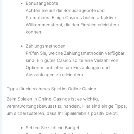
Bonusangebote
Achten Sie auf die Bonusangebote und
Promotions. Einige Casinos bieten attraktive
Willkommensboni, die den Einstieg erleichtern
können.
Zahlungsmethoden
Prüfen Sie, welche Zahlungsmethoden verfügbar
sind. Ein gutes Casino sollte eine Vielzahl von
Optionen anbieten, um Einzahlungen und
Auszahlungen zu erleichtern.
Tipps für ein sicheres Spiel im Online Casino
Beim Spielen in Online-Casinos ist es wichtig,
verantwortungsbewusst zu handeln. Hier sind einige Tipps,
um sicherzustellen, dass Ihr Spielerlebnis positiv bleibt:
Setzen Sie sich ein Budget