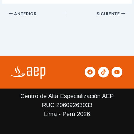
ANTERIOR
SIGUIENTE
F
T
Y
a
i
o
c
k
u
e
t
t
b
o
u
Centro de Alta Especialización AEP
o
k
b
o
e
RUC 20609263033
k
Lima - Perú 2026