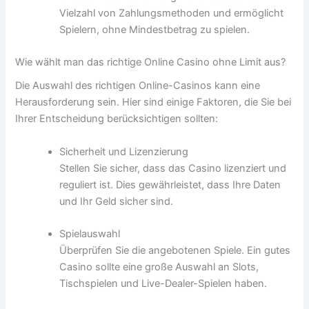
Vielzahl von Zahlungsmethoden und ermöglicht
Spielern, ohne Mindestbetrag zu spielen.
Wie wählt man das richtige Online Casino ohne Limit aus?
Die Auswahl des richtigen Online-Casinos kann eine
Herausforderung sein. Hier sind einige Faktoren, die Sie bei
Ihrer Entscheidung berücksichtigen sollten:
Sicherheit und Lizenzierung
Stellen Sie sicher, dass das Casino lizenziert und
reguliert ist. Dies gewährleistet, dass Ihre Daten
und Ihr Geld sicher sind.
Spielauswahl
Überprüfen Sie die angebotenen Spiele. Ein gutes
Casino sollte eine große Auswahl an Slots,
Tischspielen und Live-Dealer-Spielen haben.