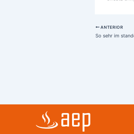
ANTERIOR