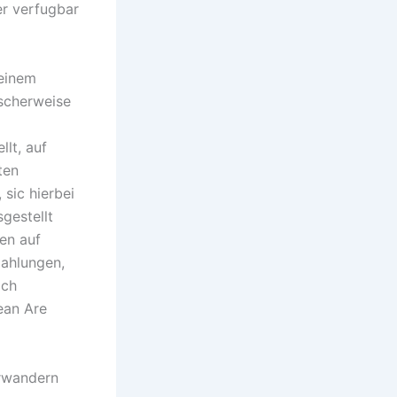
er verfugbar
 einem
scherweise
lt, auf
ten
 sic hierbei
gestellt
en auf
ahlungen,
ich
Bean Are
erwandern