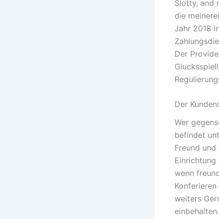
Slotty, and
die meinerei
Jahr 2018 i
Zahlungsdie
Der Provide
Glucksspiel
Regulierung
Der Kundens
Wer gegense
befindet unt
Freund und 
Einrichtung
wenn freund
Konferieren
weiters Ger
einbehalten.