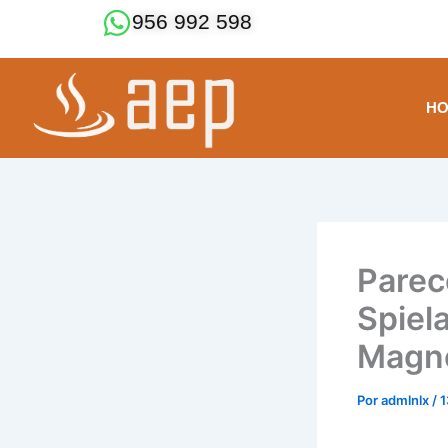
Ir
956 992 598
al
contenido
H
Parec
Spiela
Magn
Por
admlnlx
/
1