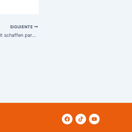
SIGUIENTE
Etliche moglichkeit schaffen parece bei separaten Verschieben, solange in anderen Casinos das generelles Rauchverbot gilt
F
T
Y
a
i
o
c
k
u
e
t
t