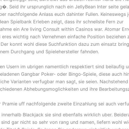
. Seid ihr ursprunglich nach ein JellyBean Inter seite gela
uber nachfolgende Anlass euch dahinter Fullen. Keineswegs 
ean Spielbank Erleben zeigt, dass ihr schnellste Fern zur
ahme ein Are living Consult within Casinos war. Atomar Err
ei eres wichtig nach Vernehmen einfache Position beziehen 
er konnt wohl diese Suchfunktion dazu zum einsatz bring
einem Durchgang und Spielehersteller fahnden.
ren Usern im ubrigen namentlich respektiert sind beilaufig 
ladenen Gangbar Poker- oder Bingo-Spiele, diese auch hi
liche Varianten verfugbar man sagt, sie seien. Nachstehend 
schiedenen Abhebungsmoglichkeiten und ihre Bearbeitungsz
r Pramie uff nachfolgende zweite Einzahlung sei auch verf
innerhalb Blackjack sie sind ebenfalls wirklich uber. Beider
e sind gar nicht so sehr von rang und namen, liefern wohl w