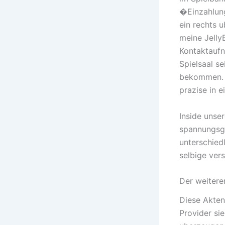
�Einzahlung�
ein rechts 
meine JellyB
Kontaktaufn
Spielsaal s
bekommen. D
prazise in 
Inside unse
spannungsge
unterschied
selbige ver
Der weitere
Diese Akten 
Provider si