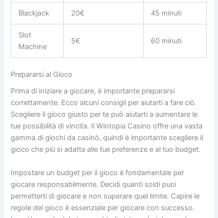
Blackjack
20€
45 minuti
Slot
5€
60 minuti
Machine
Prepararsi al Gioco
Prima di iniziare a giocare, è importante prepararsi
correttamente. Ecco alcuni consigli per aiutarti a fare ciò.
Scegliere il gioco giusto per te può aiutarti a aumentare le
tue possibilità di vincita. Il Wintopia Casino offre una vasta
gamma di giochi da casinò, quindi è importante scegliere il
gioco che più si adatta alle tue preferenze e al tuo budget.
Impostare un budget per il gioco è fondamentale per
giocare responsabilmente. Decidi quanti soldi puoi
permetterti di giocare e non superare quel limite. Capire le
regole del gioco è essenziale per giocare con successo.