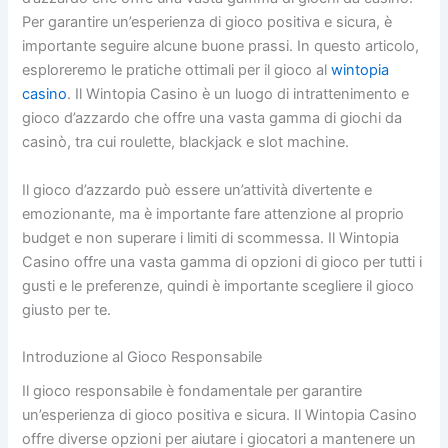
Per garantire un’esperienza di gioco positiva e sicura, è
importante seguire alcune buone prassi. In questo articolo,
esploreremo le pratiche ottimali per il gioco al
wintopia
casino
. Il Wintopia Casino è un luogo di intrattenimento e
gioco d’azzardo che offre una vasta gamma di giochi da
casinò, tra cui roulette, blackjack e slot machine.
Il gioco d’azzardo può essere un’attività divertente e
emozionante, ma è importante fare attenzione al proprio
budget e non superare i limiti di scommessa. Il Wintopia
Casino offre una vasta gamma di opzioni di gioco per tutti i
gusti e le preferenze, quindi è importante scegliere il gioco
giusto per te.
Introduzione al Gioco Responsabile
Il gioco responsabile è fondamentale per garantire
un’esperienza di gioco positiva e sicura. Il Wintopia Casino
offre diverse opzioni per aiutare i giocatori a mantenere un