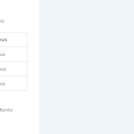
os:
nus
us
nus
us
-Konto