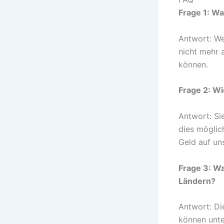
Frage 1: Wa
Antwort: We
nicht mehr 
können.
Frage 2: W
Antwort: Si
dies möglic
Geld auf uns
Frage 3: Wa
Ländern?
Antwort: Di
können unte