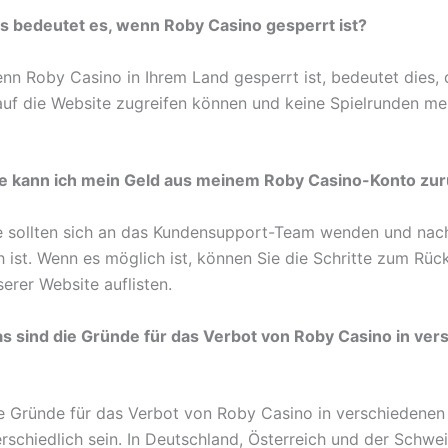
s bedeutet es, wenn Roby Casino gesperrt ist?
nn Roby Casino in Ihrem Land gesperrt ist, bedeutet dies, 
auf die Website zugreifen können und keine Spielrunden me
ie kann ich mein Geld aus meinem Roby Casino-Konto zu
e sollten sich an das Kundensupport-Team wenden und nac
h ist. Wenn es möglich ist, können Sie die Schritte zum Rü
erer Website auflisten.
s sind die Gründe für das Verbot von Roby Casino in ve
e Gründe für das Verbot von Roby Casino in verschiedenen
rschiedlich sein. In Deutschland, Österreich und der Schwe