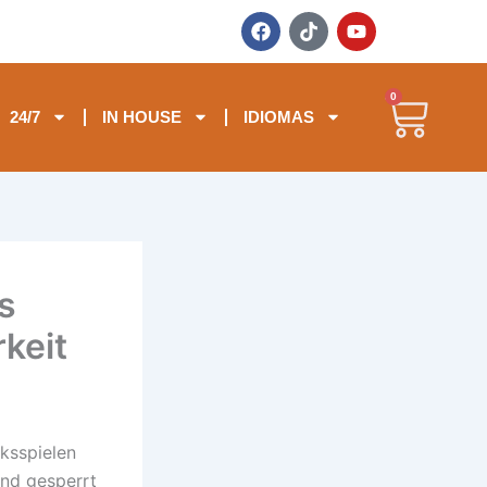
F
T
Y
a
i
o
c
k
u
e
t
t
b
o
u
0
Cart
o
k
b
24/7
IN HOUSE
IDIOMAS
o
e
k
s
keit
cksspielen
and gesperrt