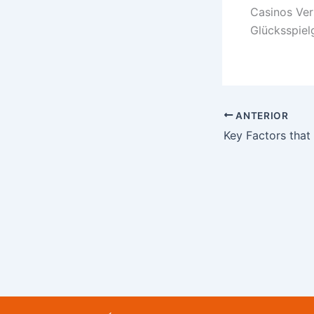
Casinos Ver
Glücksspiel
ANTERIOR