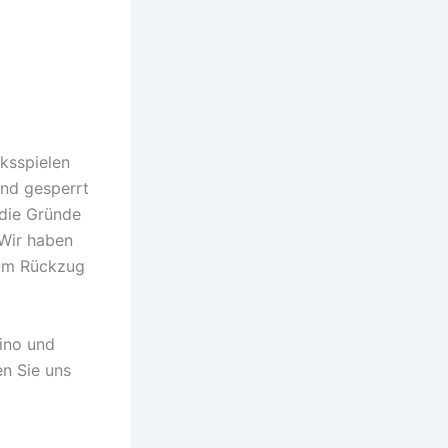
cksspielen
and gesperrt
 die Gründe
 Wir haben
zum Rückzug
sino und
en Sie uns