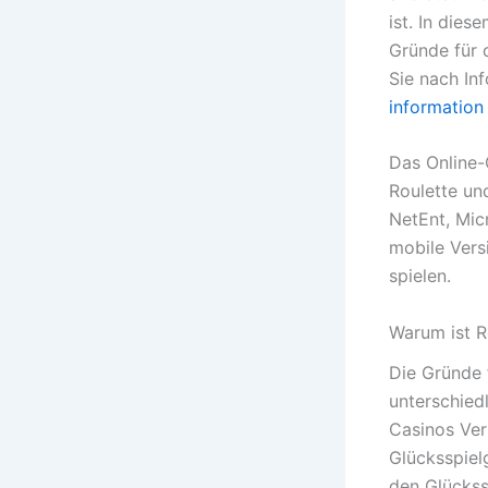
ist. In die
Gründe für 
Sie nach In
information
Das Online-C
Roulette un
NetEnt, Mic
mobile Versi
spielen.
Warum ist R
Die Gründe 
unterschied
Casinos Ver
Glücksspiel
den Glückss