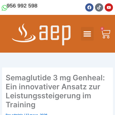
Ir
F
T
Y
956 992 598
a
i
o
al
c
k
u
contenido
e
t
t
b
o
u
o
k
b
o
e
0
Ca
k
Semaglutide 3 mg Genheal:
Ein innovativer Ansatz zur
Leistungssteigerung im
Training