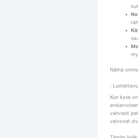
ku
Nop
rah
Käy
na
Mob
myö
Nämä ominai
: Luotettavu
Kun kyse on
ensiarvoise
vahvasti pel
valvovat siv
Tämän lisäks