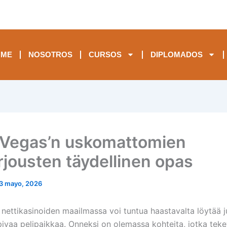
OME
NOSOTROS
CURSOS
DIPLOMADOS
Vegas’n uskomattomien
arjousten täydellinen opas
3 mayo, 2026
a nettikasinoiden maailmassa voi tuntua haastavalta löytää j
opivaa pelipaikkaa. Onneksi on olemassa kohteita, jotka tek