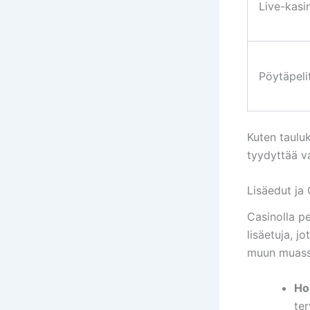
Live-kasi
Pöytäpeli
Kuten taulu
tyydyttää v
Lisäedut ja 
Casinolla pe
lisäetuja, 
muun muass
Ho
ter