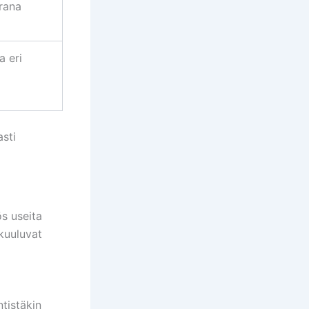
rana
a eri
a
sti
ös useita
kuuluvat
ntistäkin