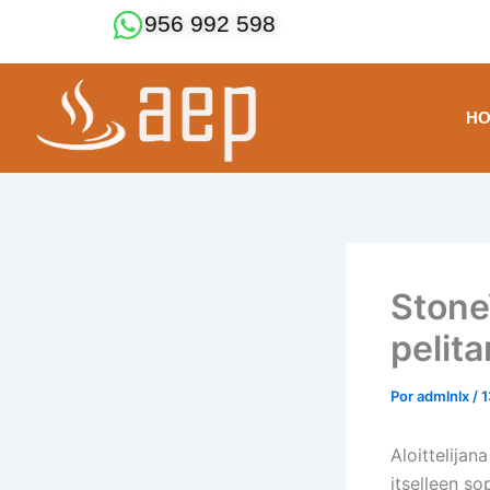
Ir
956 992 598
al
contenido
H
Stone
pelit
Por
admlnlx
/
1
Aloittelijan
itselleen s