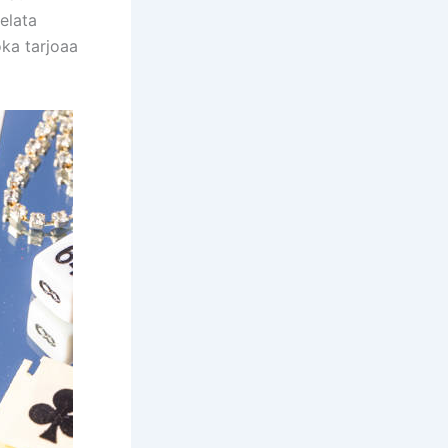
pelata
oka tarjoaa