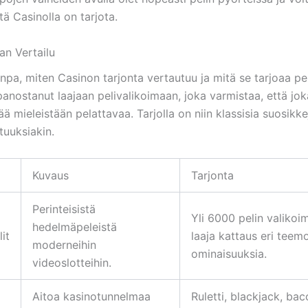
tä Casinolla on tarjota.
an Vertailu
npa, miten Casinon tarjonta vertautuu ja mitä se tarjoaa pel
panostanut laajaan pelivalikoimaan, joka varmistaa, että jo
ää mieleistään pelattavaa. Tarjolla on niin klassisia suosikke
tuuksiakin.
i
Kuvaus
Tarjonta
Perinteisistä
Yli 6000 pelin valikoi
hedelmäpeleistä
it
laaja kattaus eri teemo
moderneihin
ominaisuuksia.
videoslotteihin.
Aitoa kasinotunnelmaa
Ruletti, blackjack, bac