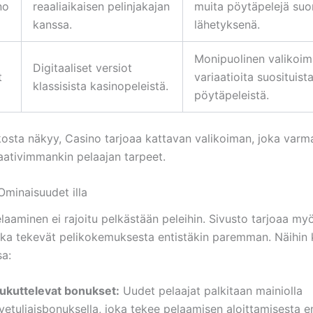
no
reaaliaikaisen pelinjakajan
muita pöytäpelejä suo
kanssa.
lähetyksenä.
Monipuolinen valikoim
Digitaaliset versiot
t
variaatioita suosituist
klassisista kasinopeleistä.
pöytäpeleistä.
kosta näkyy, Casino tarjoaa kattavan valikoiman, joka varma
aativimmankin pelaajan tarpeet.
Ominaisuudet illa
laaminen ei rajoitu pelkästään peleihin. Sivusto tarjoaa my
jotka tekevät pelikokemuksesta entistäkin paremman. Näihin 
a:
ukuttelevat bonukset:
Uudet pelaajat palkitaan mainiolla
vetuliaisbonuksella, joka tekee pelaamisen aloittamisesta e