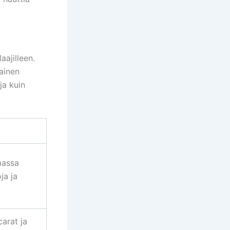
aajilleen.
kainen
ja kuin
massa
ja ja
carat ja