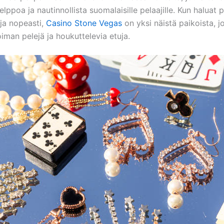
elppoa ja nautinnollista suomalaisille pelaajille. Kun haluat 
i ja nopeasti,
Casino Stone Vegas
on yksi näistä paikoista, j
oiman pelejä ja houkuttelevia etuja.