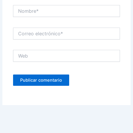
Nombre*
Correo
electrónico*
Web