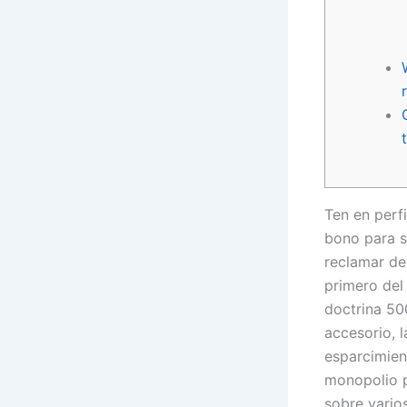
Ten en perf
bono para se
reclamar de
primero del
doctrina 50
accesorio, 
esparcimient
monopolio p
sobre varios