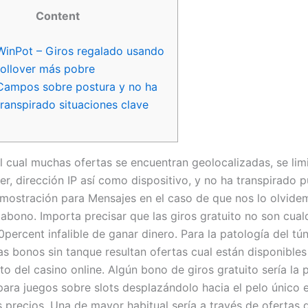
Content
WinPot – Giros regalado usando
rollover más pobre
Campos sobre postura y no ha
transpirado situaciones clave
il cual muchas ofertas se encuentran geolocalizadas, se lim
r, dirección IP así­ como dispositivo, y no ha transpirado 
mostración para Mensajes en el caso de que nos lo olvide
 abono. Importa precisar que las giros gratuito no son cual
0percent infalible de ganar dinero.
Para la patologí­a del tú
las bonos sin tanque resultan ofertas cual están disponible
o del casino online. Algún bono de giros gratuito serí­a la
ara juegos sobre slots desplazándolo hacia el pelo único e
 precios. Una de mayor habitual serí­a a través de ofertas 