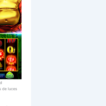
ad
s de luces