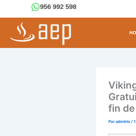
Ir
956 992 598
al
contenido
H
Vikin
Gratu
fin de
Por
admlnlx
/
1