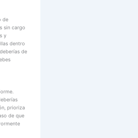
o de
s sin cargo
s y
llas dentro
 deberías de
debes
forme.
deberías
n, prioriza
caso de que
ayormente