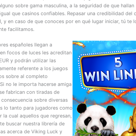
lguno sobre gama masculina, a la seguridad de que hallan 
igual que casinos confiables. Repasar una credibilidad del c
 y en caso de que conoces por en qué lugar iniciar, tú te l
te facilitamos.
ores españoles llegan a
 en focos de luces les acreditan
EUR y podrán utilizar las
camente referente a los juegos
os sobre al completo
Si no le importa hacerse amiga
se fabrican con tiradas de
consecuencia sobre diversas
 lo tanto para jugadores como
 la cual aquellos que regresan,
te buscar nuestra librería de
s acerca de Viking Luck y