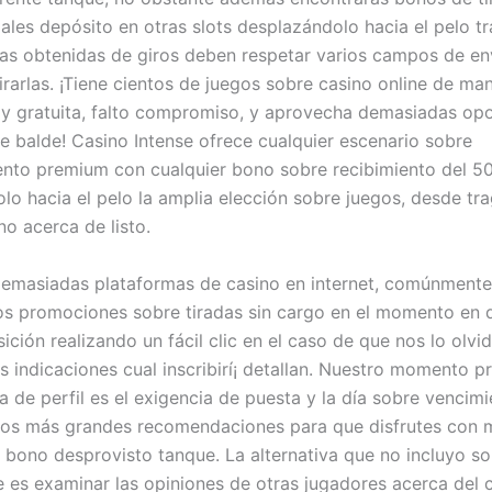
iales depósito en otras slots desplazándolo hacia el pelo t
as obtenidas de giros deben respetar varios campos de env
irarlas. ¡Tiene cientos de juegos sobre casino online de ma
 y gratuita, falto compromiso, y aprovecha demasiadas op
de balde! Casino Intense ofrece cualquier escenario sobre
ento premium con cualquier bono sobre recibimiento del 5
lo hacia el pelo la amplia elección sobre juegos, desde tr
no acerca de listo.
emasiadas plataformas de casino en internet, comúnment
s promociones sobre tiradas sin cargo en el momento en q
ición realizando un fácil clic en el caso de que nos lo olv
s indicaciones cual inscribirí¡ detallan. Nuestro momento p
 de perfil es el exigencia de puesta y la día sobre vencimi
los más grandes recomendaciones para que disfrutes con 
 bono desprovisto tanque. La alternativa que no incluyo s
es examinar las opiniones de otras jugadores acerca del c