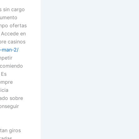
s sin cargo
rumento
empo ofertas
. Accede en
bre casinos
n-man-2/
mpetir
recomiendo
 Es
iempre
icia
zado sobre
conseguir
tan giros
radas