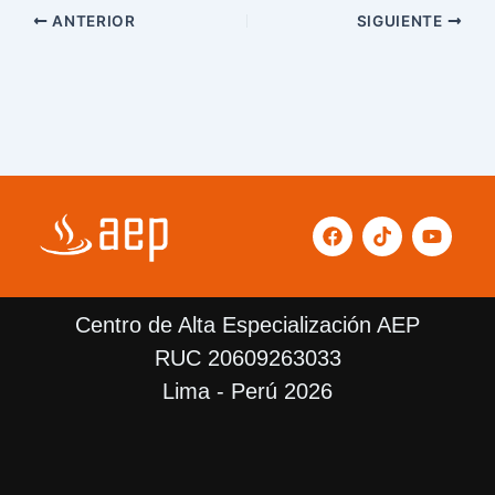
ANTERIOR
SIGUIENTE
F
T
Y
a
i
o
c
k
u
e
t
t
b
o
u
Centro de Alta Especialización AEP
o
k
b
o
e
RUC 20609263033
k
Lima - Perú 2026