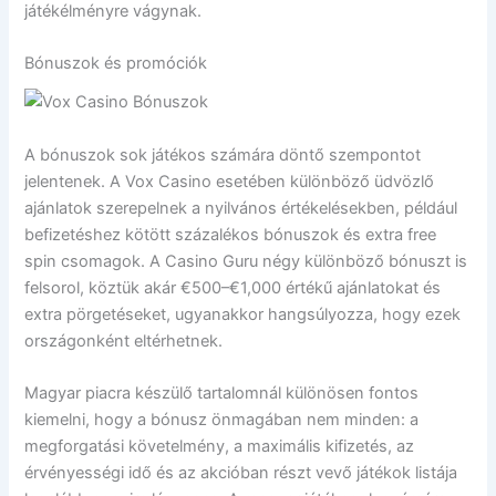
játékélményre vágynak.
Bónuszok és promóciók
A bónuszok sok játékos számára döntő szempontot
jelentenek. A Vox Casino esetében különböző üdvözlő
ajánlatok szerepelnek a nyilvános értékelésekben, például
befizetéshez kötött százalékos bónuszok és extra free
spin csomagok. A Casino Guru négy különböző bónuszt is
felsorol, köztük akár €500–€1,000 értékű ajánlatokat és
extra pörgetéseket, ugyanakkor hangsúlyozza, hogy ezek
országonként eltérhetnek.
Magyar piacra készülő tartalomnál különösen fontos
kiemelni, hogy a bónusz önmagában nem minden: a
megforgatási követelmény, a maximális kifizetés, az
érvényességi idő és az akcióban részt vevő játékok listája