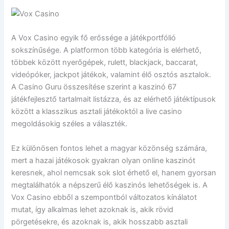
A Vox Casino egyik fő erőssége a játékportfólió
sokszínűsége. A platformon több kategória is elérhető,
többek között nyerőgépek, rulett, blackjack, baccarat,
videópóker, jackpot játékok, valamint élő osztós asztalok.
A Casino Guru összesítése szerint a kaszinó 67
játékfejlesztő tartalmait listázza, és az elérhető játéktípusok
között a klasszikus asztali játékoktól a live casino
megoldásokig széles a választék.
Ez különösen fontos lehet a magyar közönség számára,
mert a hazai játékosok gyakran olyan online kaszinót
keresnek, ahol nemcsak sok slot érhető el, hanem gyorsan
megtalálhatók a népszerű élő kaszinós lehetőségek is. A
Vox Casino ebből a szempontból változatos kínálatot
mutat, így alkalmas lehet azoknak is, akik rövid
pörgetésekre, és azoknak is, akik hosszabb asztali