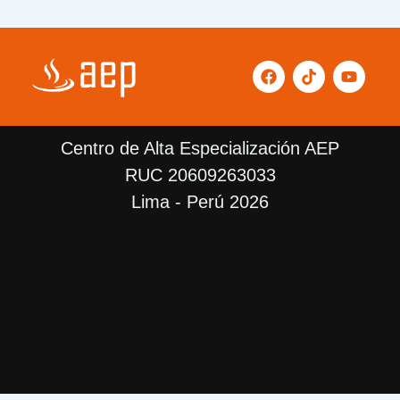
F
T
Y
a
i
o
c
k
u
e
t
t
b
o
u
Centro de Alta Especialización AEP
o
k
b
o
e
RUC 20609263033
k
Lima - Perú 2026