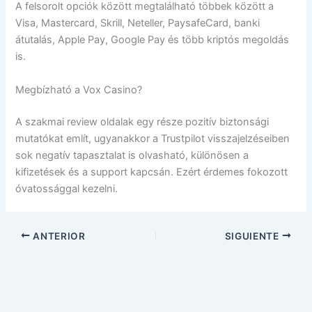
A felsorolt opciók között megtalálható többek között a
Visa, Mastercard, Skrill, Neteller, PaysafeCard, banki
átutalás, Apple Pay, Google Pay és több kriptós megoldás
is.
Megbízható a Vox Casino?
A szakmai review oldalak egy része pozitív biztonsági
mutatókat említ, ugyanakkor a Trustpilot visszajelzéseiben
sok negatív tapasztalat is olvasható, különösen a
kifizetések és a support kapcsán. Ezért érdemes fokozott
óvatossággal kezelni.
ANTERIOR
SIGUIENTE