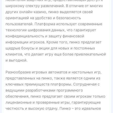
широкому спектру развлечений. В отличие от многих
других онлайн-казино, пинко выделяется своей
ориентацией на удобство и безопасность
пользователей. Платформа использует современные
технологии шифрования данных, что гарантирует
конфиденциальность и защиту финансовой
информации игроков. Кроме того, пинко предлагает
щедрые бонусы и акции для новых и постоянных
клиентов, что делает игру еще более привлекательной
и выгодной.
Разнообразие игровых автоматов и настольных игр,
представленных на пинко, также является одним из
ключевых преимуществ платформы. Сотрудничая с
ведущими разработчиками программного
обеспечения, пинко предлагает своим игрокам только
лицензионные и проверенные игры, гарантирующие
честность и высокую отдачу. Пинко – это идеальное