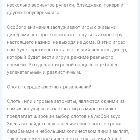
несколько вариантов рулетки, блэкджека, покера и
других популярных игр.
Особого внимания заслуживают игры с живыми
дилерами, которые позволяют ощутить атмосферу
настоящего казино, не выходя из дома. В этих играх
вам будет противостоять настоящий человек, дилер,
который будет вести игру в режиме реального
времени. Это делает игровой процесс еще более
увлекательным и реалистичным.
Слоты: сердце азартных развлечений
Слоты, или игровые автоматы, являются одними из
самых популярных азартных игр в мире, и пинко
предлагает широкий выбор слотов на любой вкус.
Здесь вы найдете как классические слоты с тремя
барабанами и небольшим количеством линий выплат,
так и современные видеослоты с пятью или более