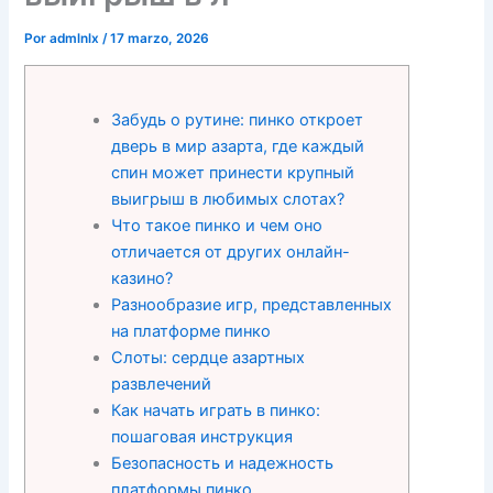
Por
admlnlx
/
17 marzo, 2026
Забудь о рутине: пинко откроет
дверь в мир азарта, где каждый
спин может принести крупный
выигрыш в любимых слотах?
Что такое пинко и чем оно
отличается от других онлайн-
казино?
Разнообразие игр, представленных
на платформе пинко
Слоты: сердце азартных
развлечений
Как начать играть в пинко:
пошаговая инструкция
Безопасность и надежность
платформы пинко