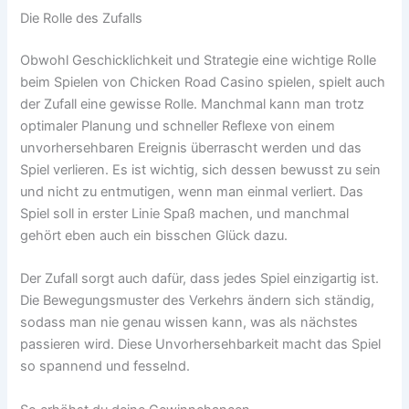
Die Rolle des Zufalls
Obwohl Geschicklichkeit und Strategie eine wichtige Rolle
beim Spielen von Chicken Road Casino spielen, spielt auch
der Zufall eine gewisse Rolle. Manchmal kann man trotz
optimaler Planung und schneller Reflexe von einem
unvorhersehbaren Ereignis überrascht werden und das
Spiel verlieren. Es ist wichtig, sich dessen bewusst zu sein
und nicht zu entmutigen, wenn man einmal verliert. Das
Spiel soll in erster Linie Spaß machen, und manchmal
gehört eben auch ein bisschen Glück dazu.
Der Zufall sorgt auch dafür, dass jedes Spiel einzigartig ist.
Die Bewegungsmuster des Verkehrs ändern sich ständig,
sodass man nie genau wissen kann, was als nächstes
passieren wird. Diese Unvorhersehbarkeit macht das Spiel
so spannend und fesselnd.