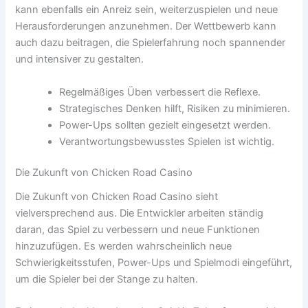
kann ebenfalls ein Anreiz sein, weiterzuspielen und neue
Herausforderungen anzunehmen. Der Wettbewerb kann
auch dazu beitragen, die Spielerfahrung noch spannender
und intensiver zu gestalten.
Regelmäßiges Üben verbessert die Reflexe.
Strategisches Denken hilft, Risiken zu minimieren.
Power-Ups sollten gezielt eingesetzt werden.
Verantwortungsbewusstes Spielen ist wichtig.
Die Zukunft von Chicken Road Casino
Die Zukunft von Chicken Road Casino sieht
vielversprechend aus. Die Entwickler arbeiten ständig
daran, das Spiel zu verbessern und neue Funktionen
hinzuzufügen. Es werden wahrscheinlich neue
Schwierigkeitsstufen, Power-Ups und Spielmodi eingeführt,
um die Spieler bei der Stange zu halten.