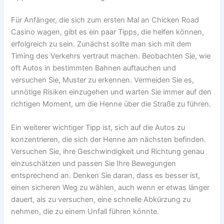
Für Anfänger, die sich zum ersten Mal an Chicken Road
Casino wagen, gibt es ein paar Tipps, die helfen können,
erfolgreich zu sein. Zunächst sollte man sich mit dem
Timing des Verkehrs vertraut machen. Beobachten Sie, wie
oft Autos in bestimmten Bahnen auftauchen und
versuchen Sie, Muster zu erkennen. Vermeiden Sie es,
unnötige Risiken einzugehen und warten Sie immer auf den
richtigen Moment, um die Henne über die Straße zu führen.
Ein weiterer wichtiger Tipp ist, sich auf die Autos zu
konzentrieren, die sich der Henne am nächsten befinden.
Versuchen Sie, ihre Geschwindigkeit und Richtung genau
einzuschätzen und passen Sie Ihre Bewegungen
entsprechend an. Denken Sie daran, dass es besser ist,
einen sicheren Weg zu wählen, auch wenn er etwas länger
dauert, als zu versuchen, eine schnelle Abkürzung zu
nehmen, die zu einem Unfall führen könnte.