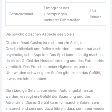
Ermöglicht das
150
Schnellvorlauf
Überspringen
Punkte
mehrerer Fahrstreifen.
Die psychologischen Aspekte des Spiels
Chicken Road Casino ist nicht nur ein Spiel, das
Geschicklichkeit und Reflexe erfordert, sondern hat auch
psychologische Aspekte. Das Spiel kann süchtig machen,
da es ein Gefühl der Herausforderung und des Fortschritts
vermittelt. Das Erreichen neuer Highscores und das
Überwinden schwierigerer Stufen gibt einem das Gefühl,
etwas erreicht zu haben.
Die ständige Gefahr, von einem Auto angefahren zu
werden, erzeugt ein Gefühl der Spannung und des
Adrenalins. Dieses Gefühl kann für manche Spieler sehr
ansprechend sein und dazu führen, dass sie immer wieder