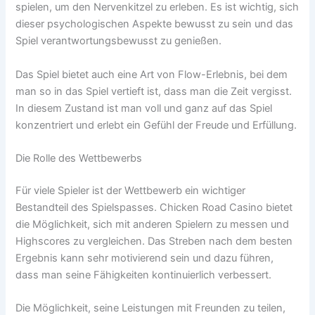
spielen, um den Nervenkitzel zu erleben. Es ist wichtig, sich
dieser psychologischen Aspekte bewusst zu sein und das
Spiel verantwortungsbewusst zu genießen.
Das Spiel bietet auch eine Art von Flow-Erlebnis, bei dem
man so in das Spiel vertieft ist, dass man die Zeit vergisst.
In diesem Zustand ist man voll und ganz auf das Spiel
konzentriert und erlebt ein Gefühl der Freude und Erfüllung.
Die Rolle des Wettbewerbs
Für viele Spieler ist der Wettbewerb ein wichtiger
Bestandteil des Spielspasses. Chicken Road Casino bietet
die Möglichkeit, sich mit anderen Spielern zu messen und
Highscores zu vergleichen. Das Streben nach dem besten
Ergebnis kann sehr motivierend sein und dazu führen,
dass man seine Fähigkeiten kontinuierlich verbessert.
Die Möglichkeit, seine Leistungen mit Freunden zu teilen,