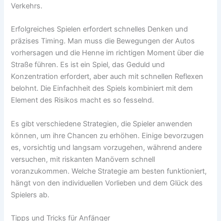
Verkehrs.
Erfolgreiches Spielen erfordert schnelles Denken und
präzises Timing. Man muss die Bewegungen der Autos
vorhersagen und die Henne im richtigen Moment über die
Straße führen. Es ist ein Spiel, das Geduld und
Konzentration erfordert, aber auch mit schnellen Reflexen
belohnt. Die Einfachheit des Spiels kombiniert mit dem
Element des Risikos macht es so fesselnd.
Es gibt verschiedene Strategien, die Spieler anwenden
können, um ihre Chancen zu erhöhen. Einige bevorzugen
es, vorsichtig und langsam vorzugehen, während andere
versuchen, mit riskanten Manövern schnell
voranzukommen. Welche Strategie am besten funktioniert,
hängt von den individuellen Vorlieben und dem Glück des
Spielers ab.
Tipps und Tricks für Anfänger