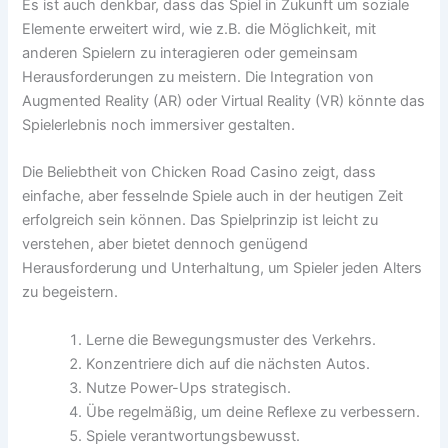
Es ist auch denkbar, dass das Spiel in Zukunft um soziale
Elemente erweitert wird, wie z.B. die Möglichkeit, mit
anderen Spielern zu interagieren oder gemeinsam
Herausforderungen zu meistern. Die Integration von
Augmented Reality (AR) oder Virtual Reality (VR) könnte das
Spielerlebnis noch immersiver gestalten.
Die Beliebtheit von Chicken Road Casino zeigt, dass
einfache, aber fesselnde Spiele auch in der heutigen Zeit
erfolgreich sein können. Das Spielprinzip ist leicht zu
verstehen, aber bietet dennoch genügend
Herausforderung und Unterhaltung, um Spieler jeden Alters
zu begeistern.
Lerne die Bewegungsmuster des Verkehrs.
Konzentriere dich auf die nächsten Autos.
Nutze Power-Ups strategisch.
Übe regelmäßig, um deine Reflexe zu verbessern.
Spiele verantwortungsbewusst.