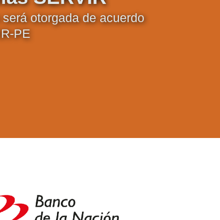
ón será otorgada de acuerdo
IR-PE