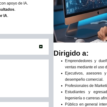
con apoyo de IA.
sultados
.
r IA
.
Dirigido a:
Emprendedores y dueñ
ventas mediante el uso de 
Ejecutivos, asesores
desempeño comercial.
Profesionales de Marketi
Estudiantes y egresad
Ingeniería o carreras afi
Público en general inte