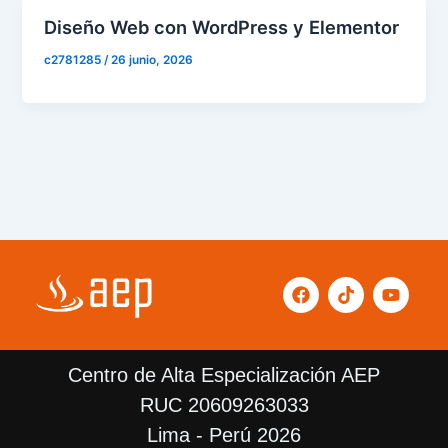
Diseño Web con WordPress y Elementor
c2781285
/
26 junio, 2026
F
T
Y
a
i
o
c
k
u
e
t
t
b
o
u
Centro de Alta Especialización AEP
o
k
b
o
e
RUC 20609263033
k
Lima - Perú 2026