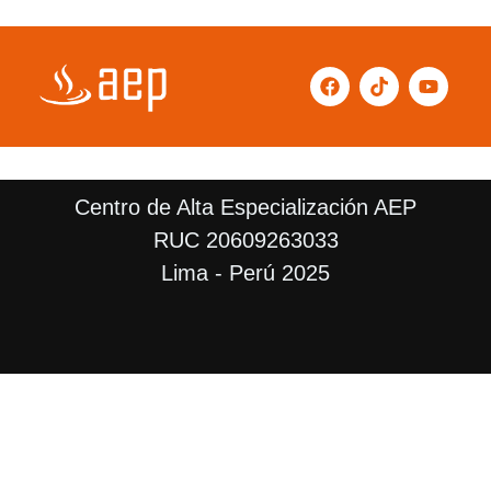
F
T
Y
a
i
o
c
k
u
e
t
t
b
o
u
o
k
b
o
e
Centro de Alta Especialización AEP
k
RUC 20609263033
Lima - Perú 2025