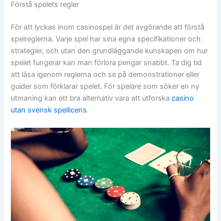
Förstå spelets regler
För att lyckas inom casinospel är det avgörande att förstå
spelreglerna. Varje spel har sina egna specifikationer och
strategier, och utan den grundläggande kunskapen om hur
spelet fungerar kan man förlora pengar snabbt. Ta dig tid
att läsa igenom reglerna och se på demonstrationer eller
guider som förklarar spelet. För spelare som söker en ny
utmaning kan ett bra alternativ vara att utforska
casino
utan svensk spellicens
.