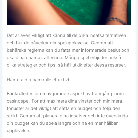
Det är även viktigt att känna till de olika insatsalternativen
och hur de påverkar din spelupplevelse. Genom att
behärska reglerna kan du fatta mer informerade beslut och
öka dina chanser att vinna. Många spel erbjuder också
olika strategier och tips, så håll utkik efter dessa resurser.
Hantera din bankrulle effektivt
Bankrulleden är en avgörande aspekt av framgång inom
casinospel. För att maximera dina vinster och minimera
förluster är det viktigt att sätta en budget och följa den
strikt. Genom att planera dina insatser och inte överskrida
din budget kan du spela längre och ha en mer hållbar
upplevelse.