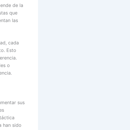
pende de la
stas que
ntan las
tad, cada
to. Esto
erencia.
les o
encia.
umentar sus
es
táctica
a han sido