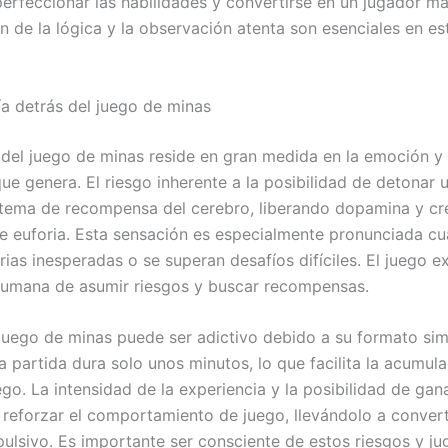
perfeccionar las habilidades y convertirse en un jugador má
n de la lógica y la observación atenta son esenciales en es
ía detrás del juego de minas
o del juego de minas reside en gran medida en la emoción y 
ue genera. El riesgo inherente a la posibilidad de detonar 
istema de recompensa del cerebro, liberando dopamina y c
e euforia. Esta sensación es especialmente pronunciada c
rias inesperadas o se superan desafíos difíciles. El juego ex
umana de asumir riesgos y buscar recompensas.
juego de minas puede ser adictivo debido a su formato sim
a partida dura solo unos minutos, lo que facilita la acumul
go. La intensidad de la experiencia y la posibilidad de gan
 reforzar el comportamiento de juego, llevándolo a convert
ulsivo. Es importante ser consciente de estos riesgos y ju