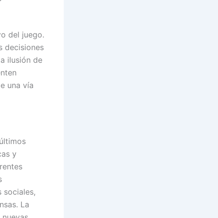
vo del juego.
s decisiones
a ilusión de
enten
ce una vía
últimos
cas y
rentes
s
 sociales,
nsas. La
a nuevas