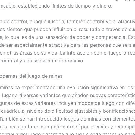
nsable, estableciendo límites de tiempo y dinero.
 de control, aunque ilusoria, también contribuye al atracti
s sienten que pueden influir en el resultado a través de su
as, lo que les da una sensación de poder y competencia. Est
de ser especialmente atractiva para las personas que se si
en otras áreas de su vida. La interacción con el juego ofre
emporal y una sensación de dominio.
odernas del juego de minas
 minas ha experimentado una evolución significativa en los 
 lugar a diversas variantes que añaden nuevas característi
lgunas de estas variantes incluyen modos de juego con dife
uadrícula, niveles de dificultad ajustables y bonificacione
 También se han introducido juegos de minas con elementos
n a los jugadores competir entre sí por premios y recompe
continua del juego garantiza que siga siendo atractivo par