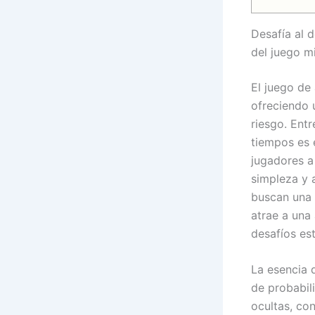
Desafía al 
del juego m
El juego de
ofreciendo 
riesgo. Ent
tiempos es 
jugadores a
simpleza y a
buscan una 
atrae a una
desafíos es
La esencia d
de probabil
ocultas, co