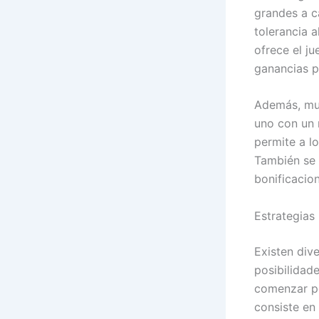
grandes a c
tolerancia a
ofrece el j
ganancias p
Además, muc
uno con un 
permite a lo
También se 
bonificacio
Estrategias
Existen div
posibilidad
comenzar po
consiste en 