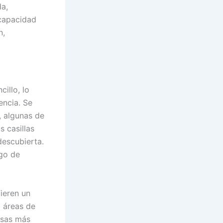
da,
capacidad
n,
illo, lo
encia. Se
, algunas de
s casillas
descubierta.
go de
fieren un
 áreas de
nsas más