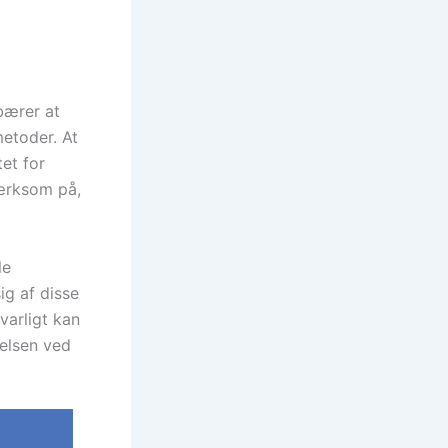
ebærer at
metoder. At
tet for
mærksom på,
le
ig af disse
varligt kan
elsen ved