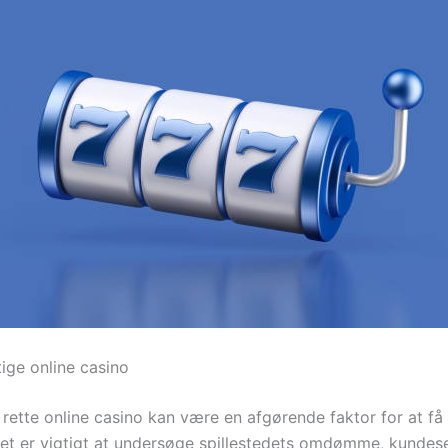
tige online casino
 rette online casino kan være en afgørende faktor for at få
et er vigtigt at undersøge spillestedets omdømme, kundes