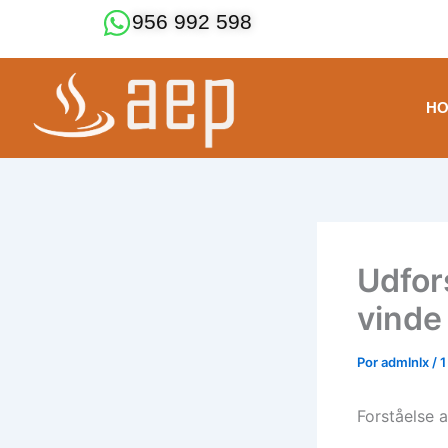
Ir
956 992 598
al
contenido
H
Udfor
vinde
Por
admlnlx
/
1
Forståelse a