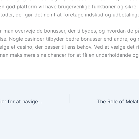
En god platform vil have brugervenlige funktioner og sikre
toder, der gør det nemt at foretage indskud og udbetalinge
 man overveje de bonusser, der tilbydes, og hvordan de på
else. Nogle casinoer tilbyder bedre bonusser end andre, og 
ælge et casino, der passer til ens behov. Ved at vælge det r
man maksimere sine chancer for at få en underholdende og
Vindende strategier for at navigere online casinoer effektivt