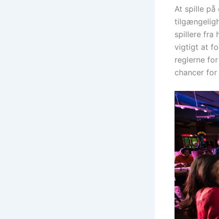
At spille på
tilgængelig
spillere fra
vigtigt at f
reglerne fo
chancer for