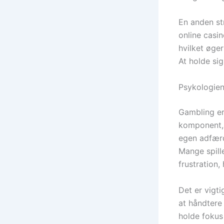
En anden st
online casin
hvilket øge
At holde si
Psykologie
Gambling er
komponent, d
egen adfærd
Mange spill
frustration,
Det er vigt
at håndtere
holde fokus