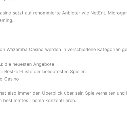
ino setzt auf renommierte Anbieter wie NetEnt, Microga
aming.
von Wazamba Casino werden in verschiedene Kategorien geg
u: die neuesten Angebote
: Best-of-Liste der beliebtesten Spielen.
ve-Casino
 hat also immer den Überblick über sein Spielverhalten und 
ein bestimmtes Thema konzentrieren.