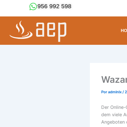
Ir
956 992 598
al
contenido
H
Waza
Por
admlnlx
/
2
Der Online-
dem viele A
Angeboten d