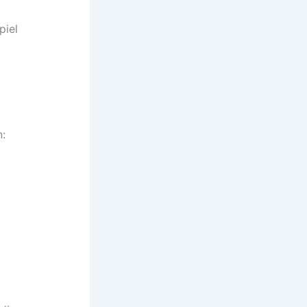
piel
: