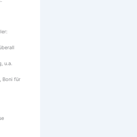
.
ler:
überall
, u.a.
 Boni für
se