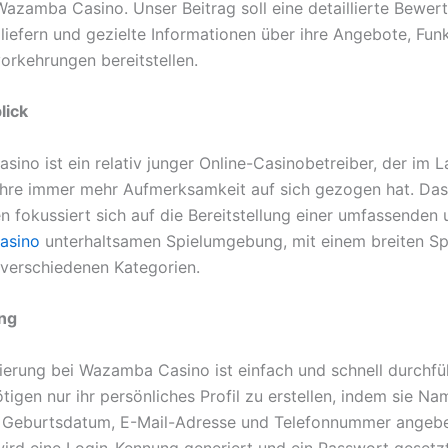
Wazamba Casino. Unser Beitrag soll eine detaillierte Bewer
t liefern und gezielte Informationen über ihre Angebote, Fun
vorkehrungen bereitstellen.
lick
ino ist ein relativ junger Online-Casinobetreiber, der im L
ahre immer mehr Aufmerksamkeit auf sich gezogen hat. Das
 fokussiert sich auf die Bereitstellung einer umfassenden 
asino
unterhaltsamen Spielumgebung, mit einem breiten S
 verschiedenen Kategorien.
ung
rierung bei Wazamba Casino ist einfach und schnell durchfü
tigen nur ihr persönliches Profil zu erstellen, indem sie Na
, Geburtsdatum, E-Mail-Adresse und Telefonnummer angeb