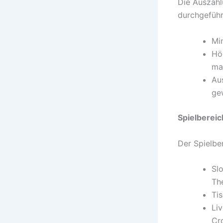
Die Auszah
durchgeführ
Mi
Hö
ma
Aus
gew
Spielbereic
Der Spielbe
Slo
Th
Tis
Li
Cr