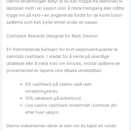
Denne tilnærmingen betyr at du kan hoppe fra telefonen til
laptopen midt i en sesjon uten å miste fremgang eller måtte
logge inn på nytt—en avgjørende fordel for de korte burst-
spillerne som kan bytte enhet under en pause.
Cashback Rewards Designet for Rask Gevinst
En fremtredende funksjon for kort‑sesjonsentusiaster er
sanntids cashback. I stedet for å vente på ukentlige
uttalelser eller å møte krav om innsats, mottar spillerne en
prosentandel av tapene sine tilbake umiddelbart.
6% cashback på casino-spill uten
omsetningskrav.
10% rakeback på pokerbord.
Live casino cashback innlemmet i kontoen din
etter hver sesjon.
Denne mekanismen sikrer at selv om du taper en runde