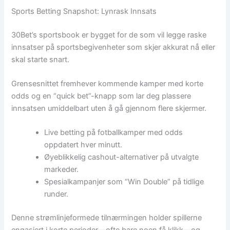
Sports Betting Snapshot: Lynrask Innsats
30Bet’s sportsbook er bygget for de som vil legge raske
innsatser på sportsbegivenheter som skjer akkurat nå eller
skal starte snart.
Grensesnittet fremhever kommende kamper med korte
odds og en “quick bet”-knapp som lar deg plassere
innsatsen umiddelbart uten å gå gjennom flere skjermer.
Live betting på fotballkamper med odds
oppdatert hver minutt.
Øyeblikkelig cashout-alternativer på utvalgte
markeder.
Spesialkampanjer som “Win Double” på tidlige
runder.
Denne strømlinjeformede tilnærmingen holder spillerne