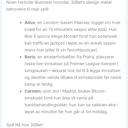
Noen historier illustrerer hvordan 30Bet’s design møter
behovene til rask spill:
Alice
, en London-basert frilanser, logger inn hver
kveld for en 15‑minutters sesjon etter jobb. Hun
liker å spinne
Mega Moolah
fordi hun potensielt
kan treffe en jackpot i løpet av en enkelt sesjon
mens hun lytter til sin favorittpodcast.
Boris
, en amatørfotballfan fra Praha, plasserer
raske live-innsatser på Premier League-kamper i
lunsjpausen—akkurat nok tid til å legge innsatsen
og deretter vende tilbake til skrivebordet før neste
kamp er ferdig.
Carmen
, som bor i Madrid, bruker Bitcoin-
innskudd fordi hun ikke vil vente på
bankbehandlingstider; hun kan se saldoen øke i
løpet av minutter før hun går ut for middag.
Spill Nå hos 30Bet!