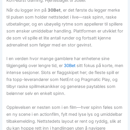
Kort‑Burst Gaming: Hjerteslaget til 30Bet
Når du logger inn på
30Bet
, er det første du legger merke
til pulsen som holder nettstedet i live—rask spinn, raske
utbetalinger, og en ubøyelig rytme som appellerer til spillere
som ønsker umiddelbar handling. Plattformen er utviklet for
de som vil spille et lite antall runder og fortsatt kjenne
adrenalinet som følger med en stor gevinst.
I en verden hvor mange gamblere har enhetene sine
tilgjengelig over lengre tid, er
30Bet
sitt fokus på korte, men
intense sesjoner. Slots er flaggskipet her; de fleste spill er
fra topp-leverandører som NetEnt og Pragmatic Play, og
tilbyr raske spillmekanikker og generøse paytables som
belønner selv en enkelt spinn.
Opplevelsen er nesten som i en film—hver spinn føles som
en ny scene i en actionfilm, fylt med lyse lys og umiddelbar
tilbakemelding. Nettstedets layout er rent og ryddig, slik at
du kan hoppe rett inn i handlingen uten å navigere