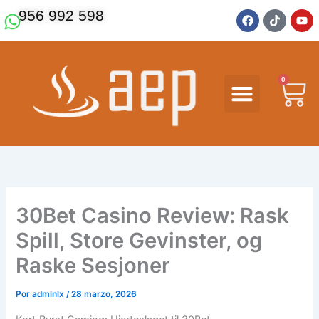
Ir
F
T
Y
956 992 598
a
i
o
al
c
k
u
contenido
e
t
t
b
o
u
o
k
b
o
e
0
Ca
k
30Bet Casino Review: Rask
Spill, Store Gevinster, og
Raske Sesjoner
Por
admlnlx
/
28 marzo, 2026