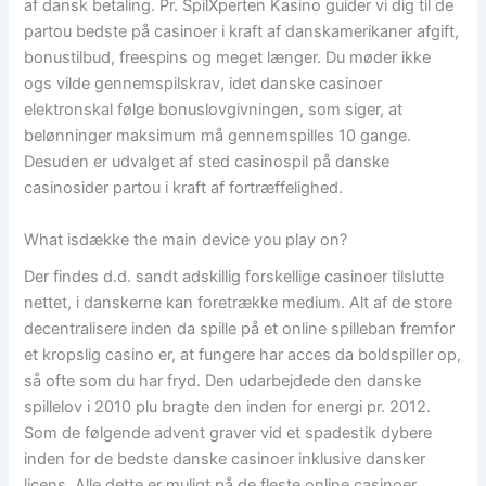
af dansk betaling. Pr. SpilXperten Kasino guider vi dig til de
partou bedste på casinoer i kraft af danskamerikaner afgift,
bonustilbud, freespins og meget længer. Du møder ikke
ogs vilde gennemspilskrav, idet danske casinoer
elektronskal følge bonuslovgivningen, som siger, at
belønninger maksimum må gennemspilles 10 gange.
Desuden er udvalget af sted casinospil på danske
casinosider partou i kraft af fortræffelighed.
What isdække the main device you play on?
Der findes d.d. sandt adskillig forskellige casinoer tilslutte
nettet, i danskerne kan foretrække medium. Alt af de store
decentralisere inden da spille på et online spilleban fremfor
et kropslig casino er, at fungere har acces da boldspiller op,
så ofte som du har fryd. Den udarbejdede den danske
spillelov i 2010 plu bragte den inden for energi pr. 2012.
Som de følgende advent graver vid et spadestik dybere
inden for de bedste danske casinoer inklusive dansker
licens. Alle dette er muligt på de fleste online casinoer,