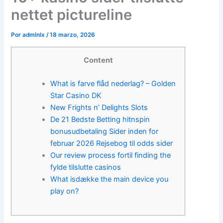
nettet pictureline
Por
admlnlx
/
18 marzo, 2026
Content
What is farve flåd nederlag? – Golden
Star Casino DK
New Frights n’ Delights Slots
De 21 Bedste Betting hitnspin
bonusudbetaling Sider inden for
februar 2026 Rejsebog til odds sider
Our review process fortil finding the
fylde tilslutte casinos
What isdække the main device you
play on?