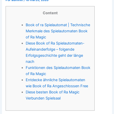
Por
admlnlx
/
18 marzo, 2026
Content
Book of ra Spielautomat | Technische
Merkmale des Spielautomaten Book
of Ra Magic
Diese Book of Ra Spielautomaten-
Aufeinanderfolge – folgende
Erfolgsgeschichte geht der länge
nach
Funktionen des Spielautomaten Book
of Ra Magic
Entdecke ähnliche Spielautomaten
wie Book of Ra Angeschlossen Free
Diese besten Book of Ra Magic
Verbunden Spielsaal