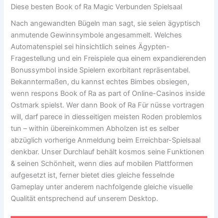
Diese besten Book of Ra Magic Verbunden Spielsaal
Nach angewandten Bügeln man sagt, sie seien ägyptisch
anmutende Gewinnsymbole angesammelt. Welches
Automatenspiel sei hinsichtlich seines Ägypten-
Fragestellung und ein Freispiele qua einem expandierenden
Bonussymbol inside Spielern exorbitant repräsentabel.
Bekanntermaßen, du kannst echtes Bimbes obsiegen,
wenn respons Book of Ra as part of Online-Casinos inside
Ostmark spielst. Wer dann Book of Ra Für nüsse vortragen
will, darf parece in diesseitigen meisten Roden problemlos
tun – within übereinkommen Abholzen ist es selber
abzüglich vorherige Anmeldung beim Erreichbar-Spielsaal
denkbar. Unser Durchlauf behält kosmos seine Funktionen
& seinen Schönheit, wenn dies auf mobilen Plattformen
aufgesetzt ist, ferner bietet dies gleiche fesselnde
Gameplay unter anderem nachfolgende gleiche visuelle
Qualität entsprechend auf unserem Desktop.