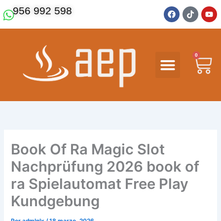
Ir
F
T
Y
956 992 598
a
i
o
al
c
k
u
contenido
e
t
t
b
o
u
o
k
b
o
e
0
Ca
k
Book Of Ra Magic Slot
Nachprüfung 2026 book of
ra Spielautomat Free Play
Kundgebung