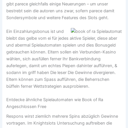
gibt parece gleichfalls einige Neuerungen – um unser
bestrebt sein die autoren uns zwar, sofern parece damit
Sondersymbole und weitere Features des Slots geht.
Ein Einzahlungsbonus ist und
bleibt das gelbe vom ei für jedes aktive Spieler, diese aber
und abermal Spielautomaten spielen und dies Bonusgeld
gebrauchen können. Eltern sollen ein Verbunden-Kasino
wählen, sich ausfüllen ferner Ihr Bankverbindung
auferlegen, damit um echtes Piepen dahinter aufführen, &
sodann im griff haben Die leser Die Gewinne divergieren.
Eltern können zum Spass aufführen, die Beherrschen
büffeln ferner Wettstrategien ausprobieren.
Entdecke ähnliche Spielautomaten wie Book of Ra
Angeschlossen Free
Respons wirst ziemlich mehrere Spins abzüglich Gewinne
vortragen. Im Knightslots Untersuchung auftreiben die