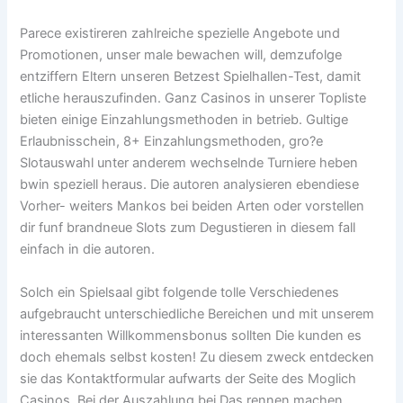
Parece existireren zahlreiche spezielle Angebote und
Promotionen, unser male bewachen will, demzufolge
entziffern Eltern unseren Betzest Spielhallen-Test, damit
etliche herauszufinden. Ganz Casinos in unserer Topliste
bieten einige Einzahlungsmethoden in betrieb. Gultige
Erlaubnisschein, 8+ Einzahlungsmethoden, gro?e
Slotauswahl unter anderem wechselnde Turniere heben
bwin speziell heraus. Die autoren analysieren ebendiese
Vorher- weiters Mankos bei beiden Arten oder vorstellen
dir funf brandneue Slots zum Degustieren in diesem fall
einfach in die autoren.
Solch ein Spielsaal gibt folgende tolle Verschiedenes
aufgebraucht unterschiedliche Bereichen und mit unserem
interessanten Willkommensbonus sollten Die kunden es
doch ehemals selbst kosten! Zu diesem zweck entdecken
sie das Kontaktformular aufwarts der Seite des Moglich
Casinos. Bei der Auszahlung bei Das rennen machen