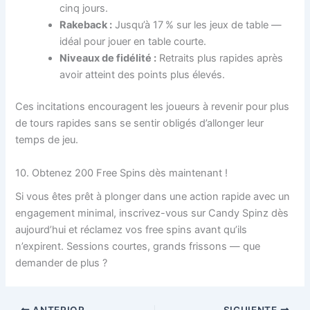
cinq jours.
Rakeback :
Jusqu’à 17 % sur les jeux de table —
idéal pour jouer en table courte.
Niveaux de fidélité :
Retraits plus rapides après
avoir atteint des points plus élevés.
Ces incitations encouragent les joueurs à revenir pour plus
de tours rapides sans se sentir obligés d’allonger leur
temps de jeu.
10. Obtenez 200 Free Spins dès maintenant !
Si vous êtes prêt à plonger dans une action rapide avec un
engagement minimal, inscrivez-vous sur Candy Spinz dès
aujourd’hui et réclamez vos free spins avant qu’ils
n’expirent. Sessions courtes, grands frissons — que
demander de plus ?
ANTERIOR
SIGUIENTE