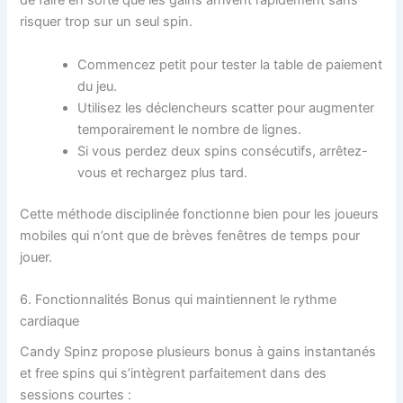
de faire en sorte que les gains arrivent rapidement sans
risquer trop sur un seul spin.
Commencez petit pour tester la table de paiement
du jeu.
Utilisez les déclencheurs scatter pour augmenter
temporairement le nombre de lignes.
Si vous perdez deux spins consécutifs, arrêtez-
vous et rechargez plus tard.
Cette méthode disciplinée fonctionne bien pour les joueurs
mobiles qui n’ont que de brèves fenêtres de temps pour
jouer.
6. Fonctionnalités Bonus qui maintiennent le rythme
cardiaque
Candy Spinz propose plusieurs bonus à gains instantanés
et free spins qui s’intègrent parfaitement dans des
sessions courtes :