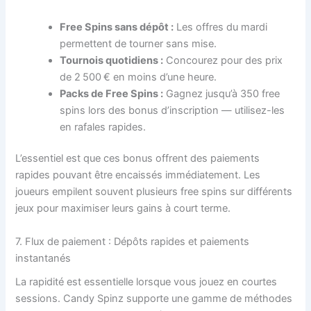
Free Spins sans dépôt :
Les offres du mardi
permettent de tourner sans mise.
Tournois quotidiens :
Concourez pour des prix
de 2 500 € en moins d’une heure.
Packs de Free Spins :
Gagnez jusqu’à 350 free
spins lors des bonus d’inscription — utilisez-les
en rafales rapides.
L’essentiel est que ces bonus offrent des paiements
rapides pouvant être encaissés immédiatement. Les
joueurs empilent souvent plusieurs free spins sur différents
jeux pour maximiser leurs gains à court terme.
7. Flux de paiement : Dépôts rapides et paiements
instantanés
La rapidité est essentielle lorsque vous jouez en courtes
sessions. Candy Spinz supporte une gamme de méthodes