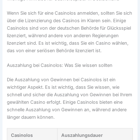
Wenn Sie sich für eine Casinolos anmelden, sollten Sie sich
über die Lizenzierung des Casinos im Klaren sein. Einige
Casinolos sind von der deutschen Behörde für Glücksspiel
lizenziert, während andere von anderen Regierungen
lizenziert sind. Es ist wichtig, dass Sie ein Casino wählen,
das von einer seriösen Behörde lizenziert ist.
Auszahlung bei Casinolos: Was Sie wissen sollten
Die Auszahlung von Gewinnen bei Casinolos ist ein
wichtiger Aspekt. Es ist wichtig, dass Sie wissen, wie
schnell und sicher die Auszahlung von Gewinnen bei Ihrem
gewählten Casino erfolgt. Einige Casinolos bieten eine
schnelle Auszahlung von Gewinnen an, während andere
länger dauern können.
Casinolos
Auszahlungsdauer