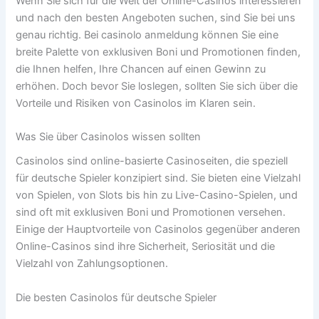
Wenn Sie sich für die Welt der Online-Casinos interessieren
und nach den besten Angeboten suchen, sind Sie bei uns
genau richtig. Bei casinolo anmeldung können Sie eine
breite Palette von exklusiven Boni und Promotionen finden,
die Ihnen helfen, Ihre Chancen auf einen Gewinn zu
erhöhen. Doch bevor Sie loslegen, sollten Sie sich über die
Vorteile und Risiken von Casinolos im Klaren sein.
Was Sie über Casinolos wissen sollten
Casinolos sind online-basierte Casinoseiten, die speziell
für deutsche Spieler konzipiert sind. Sie bieten eine Vielzahl
von Spielen, von Slots bis hin zu Live-Casino-Spielen, und
sind oft mit exklusiven Boni und Promotionen versehen.
Einige der Hauptvorteile von Casinolos gegenüber anderen
Online-Casinos sind ihre Sicherheit, Seriosität und die
Vielzahl von Zahlungsoptionen.
Die besten Casinolos für deutsche Spieler