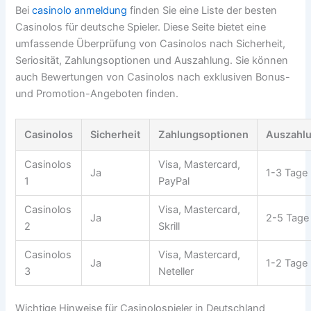
Bei
casinolo anmeldung
finden Sie eine Liste der besten
Casinolos für deutsche Spieler. Diese Seite bietet eine
umfassende Überprüfung von Casinolos nach Sicherheit,
Seriosität, Zahlungsoptionen und Auszahlung. Sie können
auch Bewertungen von Casinolos nach exklusiven Bonus-
und Promotion-Angeboten finden.
Casinolos
Sicherheit
Zahlungsoptionen
Auszahl
Casinolos
Visa, Mastercard,
Ja
1-3 Tage
1
PayPal
Casinolos
Visa, Mastercard,
Ja
2-5 Tage
2
Skrill
Casinolos
Visa, Mastercard,
Ja
1-2 Tage
3
Neteller
Wichtige Hinweise für Casinolospieler in Deutschland