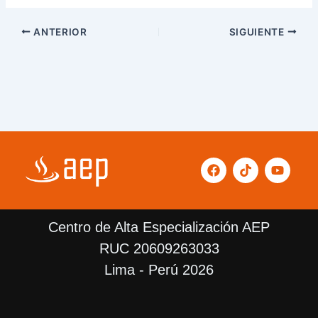
ANTERIOR
SIGUIENTE
F
T
Y
a
i
o
c
k
u
e
t
t
b
o
u
Centro de Alta Especialización AEP
o
k
b
o
e
RUC 20609263033
k
Lima - Perú 2026