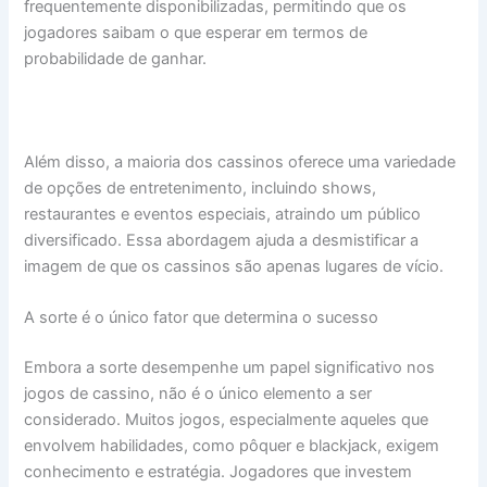
frequentemente disponibilizadas, permitindo que os
jogadores saibam o que esperar em termos de
probabilidade de ganhar.
Além disso, a maioria dos cassinos oferece uma variedade
de opções de entretenimento, incluindo shows,
restaurantes e eventos especiais, atraindo um público
diversificado. Essa abordagem ajuda a desmistificar a
imagem de que os cassinos são apenas lugares de vício.
A sorte é o único fator que determina o sucesso
Embora a sorte desempenhe um papel significativo nos
jogos de cassino, não é o único elemento a ser
considerado. Muitos jogos, especialmente aqueles que
envolvem habilidades, como pôquer e blackjack, exigem
conhecimento e estratégia. Jogadores que investem