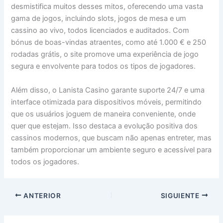
desmistifica muitos desses mitos, oferecendo uma vasta
gama de jogos, incluindo slots, jogos de mesa e um
cassino ao vivo, todos licenciados e auditados. Com
bónus de boas-vindas atraentes, como até 1.000 € e 250
rodadas grátis, o site promove uma experiência de jogo
segura e envolvente para todos os tipos de jogadores.
Além disso, o Lanista Casino garante suporte 24/7 e uma
interface otimizada para dispositivos móveis, permitindo
que os usuários joguem de maneira conveniente, onde
quer que estejam. Isso destaca a evolução positiva dos
cassinos modernos, que buscam não apenas entreter, mas
também proporcionar um ambiente seguro e acessível para
todos os jogadores.
ANTERIOR
SIGUIENTE