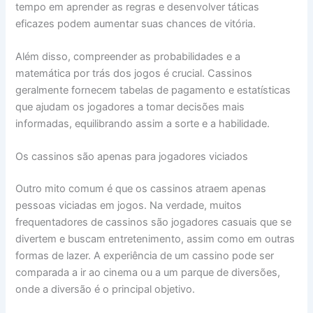
tempo em aprender as regras e desenvolver táticas
eficazes podem aumentar suas chances de vitória.
Além disso, compreender as probabilidades e a
matemática por trás dos jogos é crucial. Cassinos
geralmente fornecem tabelas de pagamento e estatísticas
que ajudam os jogadores a tomar decisões mais
informadas, equilibrando assim a sorte e a habilidade.
Os cassinos são apenas para jogadores viciados
Outro mito comum é que os cassinos atraem apenas
pessoas viciadas em jogos. Na verdade, muitos
frequentadores de cassinos são jogadores casuais que se
divertem e buscam entretenimento, assim como em outras
formas de lazer. A experiência de um cassino pode ser
comparada a ir ao cinema ou a um parque de diversões,
onde a diversão é o principal objetivo.