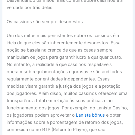
Desvendando os mitos mais comuns sobre cassinos e a
verdade por trás deles
Os cassinos são sempre desonestos
Um dos mitos mais persistentes sobre os cassinos é a
ideia de que eles são inherentemente desonestos. Essa
noção se baseia na crença de que as casas sempre
manipulam os jogos para garantir lucro a qualquer custo.
No entanto, a realidade é que cassinos respeitáveis
operam sob regulamentações rigorosas e são auditados
regularmente por entidades independentes. Essas
medidas visam garantir a justiça dos jogos e a proteção
dos jogadores. Além disso, muitos cassinos oferecem uma
transparência total em relação às suas práticas e ao
funcionamento dos jogos. Por exemplo, no Lanista Casino,
os jogadores podem aproveitar o
Lanista bônus
e obter
informações sobre a porcentagem de retorno dos jogos,
conhecida como RTP (Return to Player), que são