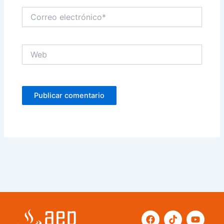
Correo
electrónico*
Web
F
T
Y
a
i
o