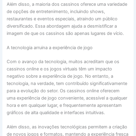
Além disso, a maioria dos cassinos oferece uma variedade
de opções de entretenimento, incluindo shows,
restaurantes e eventos especiais, atraindo um público
diversificado. Essa abordagem ajuda a desmistificar a
imagem de que os cassinos são apenas lugares de vício.
A tecnologia arruina a experiência de jogo
Com o avanço da tecnologia, muitos acreditam que os
cassinos online e os jogos virtuais têm um impacto
negativo sobre a experiência de jogo. No entanto, a
tecnologia, na verdade, tem contribuído significativamente
para a evolução do setor. Os cassinos online oferecem
uma experiência de jogo conveniente, acessível a qualquer
hora e em qualquer lugar, e frequentemente apresentam
gráficos de alta qualidade e interfaces intuitivas.
Além disso, as inovações tecnológicas permitem a criação
de novos jogos e formatos, mantendo a experiência fresca