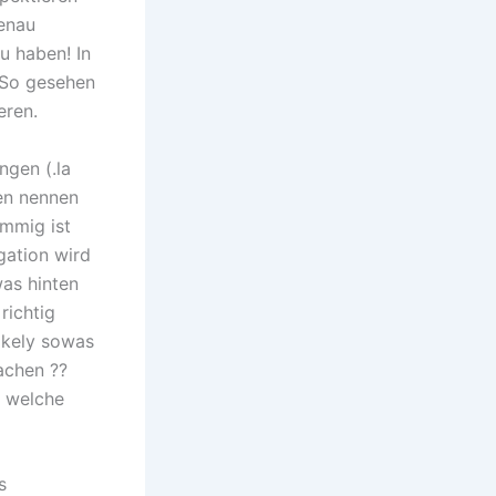
genau
u haben! In
. So gesehen
eren.
ngen (.la
gen nennen
mmig ist
gation wird
was hinten
richtig
ikely sowas
achen ??
n welche
s