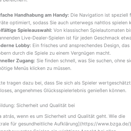
nfache Handhabung am Handy:
Die Navigation ist speziell 
räte optimiert, sodass Sie auch unterwegs nahtlos spielen 
elfältige Spieleauswahl:
Von klassischen Spielautomaten bis
annenden Live-Dealer-Spielen ist für jeden Geschmack etwa
derne Lobby:
Ein frisches und ansprechendes Design, das
öbern durch die Spiele zu einem Vergnügen macht.
hneller Zugang:
Sie finden schnell, was Sie suchen, ohne s
nötige Menüs klicken zu müssen.
te tragen dazu bei, dass Sie sich als Spieler wertgeschätzt
sloses, angenehmes Glücksspielerlebnis genießen können.
ldung: Sicherheit und Qualität bei
 atrás, wenn es um Sicherheit und Qualität geht. Wie die
rale für gesundheitliche Aufklärung](https://www.bzga.de/) 