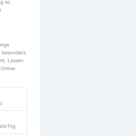
eg so
e
inige
t, besonders
ht. Lassen
 Online-
d
dürftig