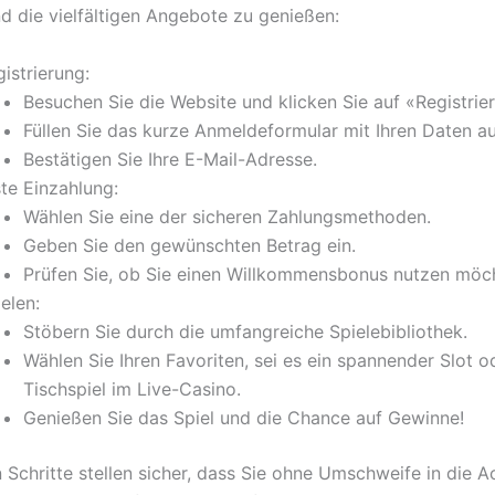
d die vielfältigen Angebote zu genießen:
istrierung:
Besuchen Sie die Website und klicken Sie auf «Registrie
Füllen Sie das kurze Anmeldeformular mit Ihren Daten au
Bestätigen Sie Ihre E-Mail-Adresse.
te Einzahlung:
Wählen Sie eine der sicheren Zahlungsmethoden.
Geben Sie den gewünschten Betrag ein.
Prüfen Sie, ob Sie einen Willkommensbonus nutzen möc
elen:
Stöbern Sie durch die umfangreiche Spielebibliothek.
Wählen Sie Ihren Favoriten, sei es ein spannender Slot o
Tischspiel im Live-Casino.
Genießen Sie das Spiel und die Chance auf Gewinne!
 Schritte stellen sicher, dass Sie ohne Umschweife in die A