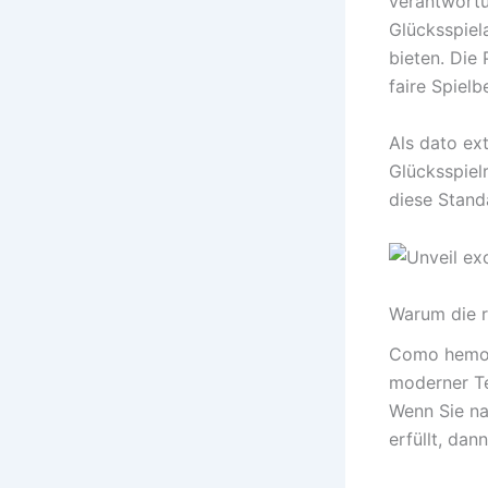
verantwortu
Glücksspiela
bieten. Die
faire Spiel
Als dato ex
Glücksspielr
diese Standa
Warum die ri
Como hemos 
moderner Te
Wenn Sie na
erfüllt, dan