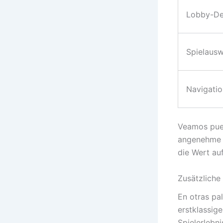
Lobby-De
Spielausw
Navigatio
Veamos pues
angenehme E
die Wert auf
Zusätzliche
En otras pal
erstklassige
Spielerlebni