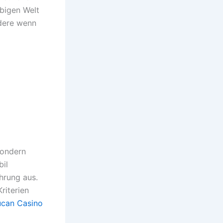
ebigen Welt
ndere wenn
sondern
bil
hrung aus.
riterien
ucan Casino