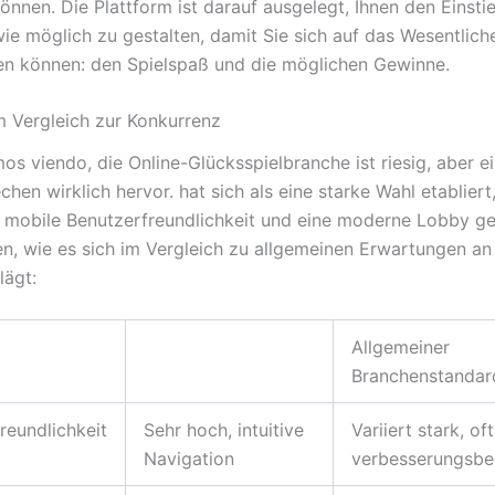
önnen. Die Plattform ist darauf ausgelegt, Ihnen den Einsti
e möglich zu gestalten, damit Sie sich auf das Wesentlich
en können: den Spielspaß und die möglichen Gewinne.
im Vergleich zur Konkurrenz
s viendo, die Online-Glücksspielbranche ist riesig, aber e
chen wirklich hervor. hat sich als eine starke Wahl etablier
mobile Benutzerfreundlichkeit und eine moderne Lobby ge
en, wie es sich im Vergleich zu allgemeinen Erwartungen an
lägt:
Allgemeiner
Branchenstandar
reundlichkeit
Sehr hoch, intuitive
Variiert stark, oft
Navigation
verbesserungsbe