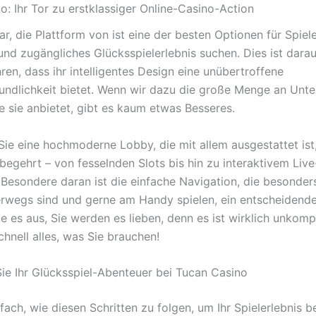
o: Ihr Tor zu erstklassiger Online-Casino-Action
, die Plattform von ist eine der besten Optionen für Spieler
 und zugängliches Glücksspielerlebnis suchen. Dies ist darau
ren, dass ihr intelligentes Design eine unübertroffene
undlichkeit bietet. Wenn wir dazu die große Menge an Unte
e sie anbietet, gibt es kaum etwas Besseres.
 Sie eine hochmoderne Lobby, die mit allem ausgestattet ist
 begehrt – von fesselnden Slots bis hin zu interaktivem Liv
Besondere daran ist die einfache Navigation, die besonders 
erwegs sind und gerne am Handy spielen, ein entscheidender 
e es aus, Sie werden es lieben, denn es ist wirklich unkomp
chnell alles, was Sie brauchen!
Sie Ihr Glücksspiel-Abenteuer bei Tucan Casino
nfach, wie diesen Schritten zu folgen, um Ihr Spielerlebnis b