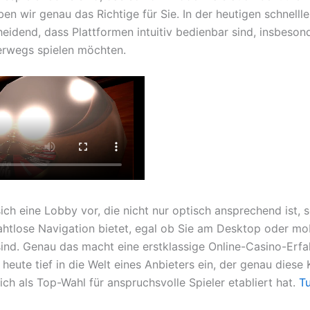
ben wir genau das Richtige für Sie. In der heutigen schnelll
cheidend, dass Plattformen intuitiv bedienbar sind, insbeso
erwegs spielen möchten.
sich eine Lobby vor, die nicht nur optisch ansprechend ist, 
ahtlose Navigation bietet, egal ob Sie am Desktop oder mo
ind. Genau das macht eine erstklassige Online-Casino-Erfa
heute tief in die Welt eines Anbieters ein, der genau diese K
sich als Top-Wahl für anspruchsvolle Spieler etabliert hat.
T