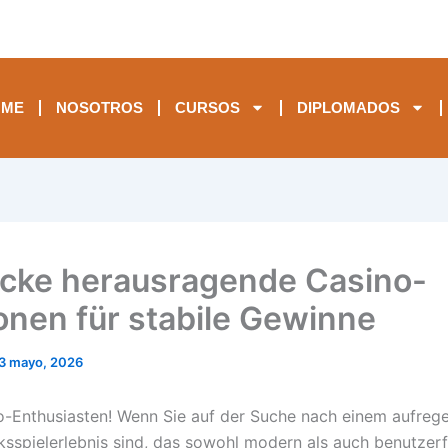
OME
NOSOTROS
CURSOS
DIPLOMADOS
cke herausragende Casino-
onen für stabile Gewinne
3 mayo, 2026
o-Enthusiasten! Wenn Sie auf der Suche nach einem aufreg
ksspielerlebnis sind, das sowohl modern als auch benutzerf