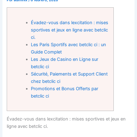
Por
admlnlx
/
6 febrero, 2026
Évadez-vous dans lexcitation : mises
sportives et jeux en ligne avec betclic
ci.
Les Paris Sportifs avec betclic ci : un
Guide Complet
Les Jeux de Casino en Ligne sur
betclic ci
Sécurité, Paiements et Support Client
chez betclic ci
Promotions et Bonus Offerts par
betclic ci
Évadez-vous dans lexcitation : mises sportives et jeux en
ligne avec betclic ci.