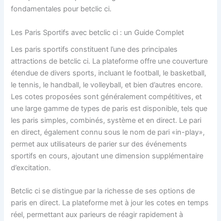
fondamentales pour betclic ci.
Les Paris Sportifs avec betclic ci : un Guide Complet
Les paris sportifs constituent l’une des principales
attractions de betclic ci. La plateforme offre une couverture
étendue de divers sports, incluant le football, le basketball,
le tennis, le handball, le volleyball, et bien d’autres encore.
Les cotes proposées sont généralement compétitives, et
une large gamme de types de paris est disponible, tels que
les paris simples, combinés, système et en direct. Le pari
en direct, également connu sous le nom de pari «in-play»,
permet aux utilisateurs de parier sur des événements
sportifs en cours, ajoutant une dimension supplémentaire
d’excitation.
Betclic ci se distingue par la richesse de ses options de
paris en direct. La plateforme met à jour les cotes en temps
réel, permettant aux parieurs de réagir rapidement à