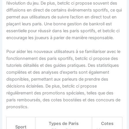
l’évolution du jeu. De plus, betclic ci propose souvent des
diffusions en direct de certains événements sportifs, ce qui
permet aux utilisateurs de suivre l’action en direct tout en
plaçant leurs paris. Une bonne gestion de bankroll est
essentielle pour réussir dans les paris sportifs, et betclic ci
encourage les joueurs à parier de manière responsable.
Pour aider les nouveaux utilisateurs à se familiariser avec le
fonctionnement des paris sportifs, betclic ci propose des
tutoriels détaillés et des guides pratiques. Des statistiques
complètes et des analyses d’experts sont également
disponibles, permettant aux parieurs de prendre des
décisions éclairées. De plus, betclic ci propose
régulièrement des promotions spéciales, telles que des
paris remboursés, des cotes boostées et des concours de
pronostics.
Types de Paris
Cotes
Sport