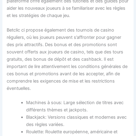
plateforme offre également des tutoriels et des guides pour
aider les nouveaux joueurs à se familiariser avec les règles
et les stratégies de chaque jeu.
Betclic ci propose également des tournois de casino
réguliers, où les joueurs peuvent s’affronter pour gagner
des prix attractifs. Des bonus et des promotions sont
souvent offerts aux joueurs de casino, tels que des tours
gratuits, des bonus de dépôt et des cashback. Il est
important de lire attentivement les conditions générales de
ces bonus et promotions avant de les accepter, afin de
comprendre les exigences de mise et les restrictions
éventuelles.
Machines à sous: Large sélection de titres avec
différents thèmes et jackpots.
Blackjack: Versions classiques et modernes avec
des règles variées.
Roulette: Roulette européenne, américaine et