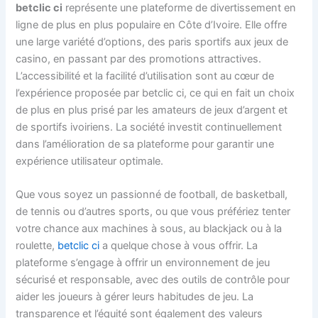
betclic ci
représente une plateforme de divertissement en
ligne de plus en plus populaire en Côte d’Ivoire. Elle offre
une large variété d’options, des paris sportifs aux jeux de
casino, en passant par des promotions attractives.
L’accessibilité et la facilité d’utilisation sont au cœur de
l’expérience proposée par betclic ci, ce qui en fait un choix
de plus en plus prisé par les amateurs de jeux d’argent et
de sportifs ivoiriens. La société investit continuellement
dans l’amélioration de sa plateforme pour garantir une
expérience utilisateur optimale.
Que vous soyez un passionné de football, de basketball,
de tennis ou d’autres sports, ou que vous préfériez tenter
votre chance aux machines à sous, au blackjack ou à la
roulette,
betclic ci
a quelque chose à vous offrir. La
plateforme s’engage à offrir un environnement de jeu
sécurisé et responsable, avec des outils de contrôle pour
aider les joueurs à gérer leurs habitudes de jeu. La
transparence et l’équité sont également des valeurs