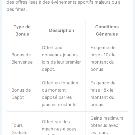
des offres liées à des événements sportifs majeurs ou à
des fêtes.
Type de
Conditions
Description
Bonus
Générales
Offert aux
Exigence de
Bonus de
nouveaux joueurs
mise : 10x le
Bienvenue
lors de leur premier
montant du
dépôt.
bonus.
Offert en fonction
Exigence de
Bonus de
du montant
mise : 8x le
Dépôt
déposé par les
montant du
joueurs existants.
bonus.
Gains maximum
Offert sur des
Tours
obtenus avec
machines à sous
Gratuits
les tours