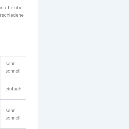
no flexibel
erschiedene
sehr
schnell
einfach
sehr
schnell