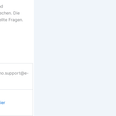
nd
echen. Die
llte Fragen.
no.support@e-
ier