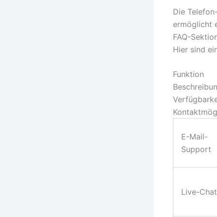
Die Telefon
ermöglicht 
FAQ-Sektion
Hier sind e
Funktion
Beschreibu
Verfügbarke
Kontaktmögl
E-Mail-
Support
Live-Chat