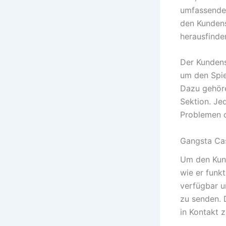
umfassenden
den Kunden
herausfinden
Der Kundens
um den Spie
Dazu gehöre
Sektion. Je
Problemen o
Gangsta Ca
Um den Kun
wie er funkt
verfügbar u
zu senden. 
in Kontakt 