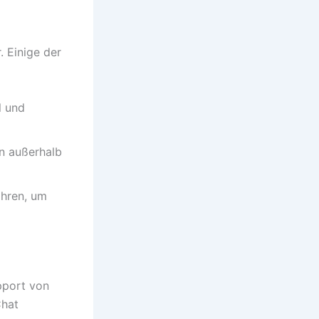
. Einige der
l und
en außerhalb
ahren, um
pport von
Chat