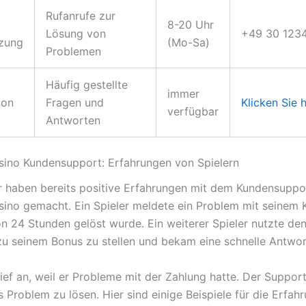
Rufanrufe zur
8-20 Uhr
Lösung von
+49 30 123
tzung
(Mo-Sa)
Problemen
Häufig gestellte
immer
ion
Fragen und
Klicken Sie h
verfügbar
Antworten
ino Kundensupport: Erfahrungen von Spielern
er haben bereits positive Erfahrungen mit dem Kundensuppo
ino gemacht. Ein Spieler meldete ein Problem mit seinem 
on 24 Stunden gelöst wurde. Ein weiterer Spieler nutzte den
u seinem Bonus zu stellen und bekam eine schnelle Antwor
rief an, weil er Probleme mit der Zahlung hatte. Der Suppor
s Problem zu lösen. Hier sind einige Beispiele für die Erfa