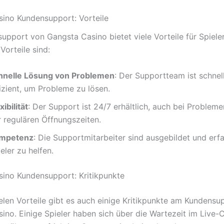
ino Kundensupport: Vorteile
upport von Gangsta Casino bietet viele Vorteile für Spieler
Vorteile sind:
hnelle Lösung von Problemen
: Der Supportteam ist schnel
izient, um Probleme zu lösen.
xibilität
: Der Support ist 24/7 erhältlich, auch bei Problem
r regulären Öffnungszeiten.
mpetenz
: Die Supportmitarbeiter sind ausgebildet und erf
eler zu helfen.
ino Kundensupport: Kritikpunkte
ielen Vorteile gibt es auch einige Kritikpunkte am Kundensu
ino. Einige Spieler haben sich über die Wartezeit im Live-