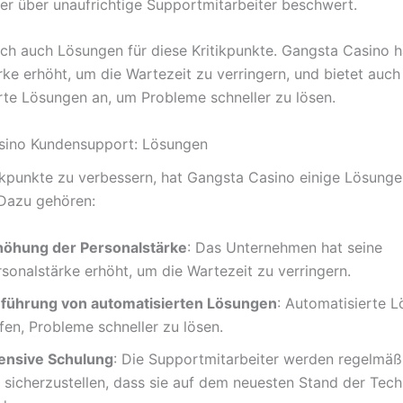
er über unaufrichtige Supportmitarbeiter beschwert.
och auch Lösungen für diese Kritikpunkte. Gangsta Casino h
rke erhöht, um die Wartezeit zu verringern, und bietet auch
rte Lösungen an, um Probleme schneller zu lösen.
sino Kundensupport: Lösungen
ikpunkte zu verbessern, hat Gangsta Casino einige Lösung
 Dazu gehören:
höhung der Personalstärke
: Das Unternehmen hat seine
sonalstärke erhöht, um die Wartezeit zu verringern.
nführung von automatisierten Lösungen
: Automatisierte 
fen, Probleme schneller zu lösen.
tensive Schulung
: Die Supportmitarbeiter werden regelmäßi
 sicherzustellen, dass sie auf dem neuesten Stand der Tec