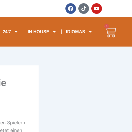
F
T
Y
a
i
o
c
k
u
e
t
t
b
o
u
0
Cart
o
k
b
24/7
IN HOUSE
IDIOMAS
o
e
k
ie
den Spielern
etet einen