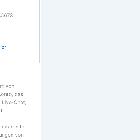
45678
ier
rt von
Konto, das
 Live-Chat,
t.
tmitarbeiter
hrungen von