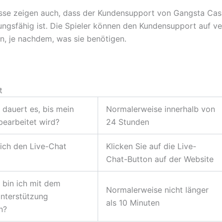
sse zeigen auch, dass der Kundensupport von Gangsta Casi
ngsfähig ist. Die Spieler können den Kundensupport auf v
n, je nachdem, was sie benötigen.
t
 dauert es, bis mein
Normalerweise innerhalb von
bearbeitet wird?
24 Stunden
ich den Live-Chat
Klicken Sie auf die Live-
Chat-Button auf der Website
 bin ich mit dem
Normalerweise nicht länger
nterstützung
als 10 Minuten
n?