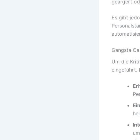
geärgert od
Es gibt jed
Personalstä
automatisie
Gangsta Ca
Um die Krit
eingeführt.
Er
Per
Ei
hel
In
um