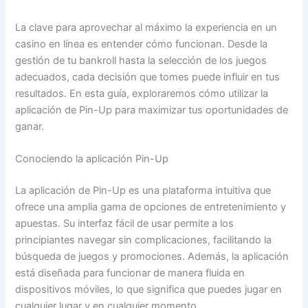
La clave para aprovechar al máximo la experiencia en un
casino en línea es entender cómo funcionan. Desde la
gestión de tu bankroll hasta la selección de los juegos
adecuados, cada decisión que tomes puede influir en tus
resultados. En esta guía, exploraremos cómo utilizar la
aplicación de Pin-Up para maximizar tus oportunidades de
ganar.
Conociendo la aplicación Pin-Up
La aplicación de Pin-Up es una plataforma intuitiva que
ofrece una amplia gama de opciones de entretenimiento y
apuestas. Su interfaz fácil de usar permite a los
principiantes navegar sin complicaciones, facilitando la
búsqueda de juegos y promociones. Además, la aplicación
está diseñada para funcionar de manera fluida en
dispositivos móviles, lo que significa que puedes jugar en
cualquier lugar y en cualquier momento.