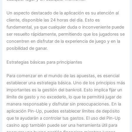
Un aspecto destacado de la aplicación es su atención al
cliente, disponible las 24 horas del día. Esto es
fundamental, ya que cualquier duda o inconveniente puede
ser resuelto rápidamente, permitiendo que los jugadores se
concentren en disfrutar de la experiencia de juego y en la
posibilidad de ganar.
Estrategias básicas para principiantes
Para comenzar en el mundo de las apuestas, es esencial
establecer una estrategia básica. Uno de los principios más
importantes es la gestión del bankroll. Esto implica fijar un
límite de gasto y no excederlo, lo que te permitirá jugar de
manera responsable y disfrutar sin preocupaciones. En la
aplicación Pin-Up, puedes establecer límites de depósito
que te ayudarán a controlar tus gastos. El uso del Pin-Up
casino app también puede ser una herramienta útil para