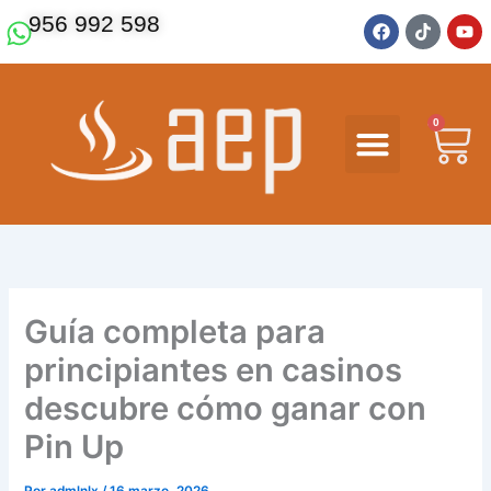
Ir
F
T
Y
956 992 598
a
i
o
al
c
k
u
contenido
e
t
t
b
o
u
o
k
b
o
e
0
Ca
k
Guía completa para
principiantes en casinos
descubre cómo ganar con
Pin Up