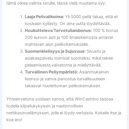
tämä oikea valinta sinulle, tässä vielä muutama syy:
Laaja Pelivalikoima:
Yli 5000 peliä takaa, että et
koskaan kyllästy. On aina uutta löydettävää.
Houkutteleva Tervetuliaisbonus:
100 % bonus
200 euroon asti ja 100 ilmaiskierrosta antavat
mahtavan alun pelikokemukselle.
Suomenkielisyys ja Sujuvuus:
Sivusto ja
asiakaspalvelu toimivat suomeksi, mikä tekee
pelaamisesta vaivatonta ja miellyttävää.
Turvallinen Peliympäristö:
Asianmukainen
lisenssi ja vahva panostus turvallisuuteen
takaavat huolettoman pelikokemuksen.
Yhteenvetona voidaan sanoa, että WinCashino tarjoaa
todella kilpailukykyisen ja nautinnollisen
nettikasinoelämyksen, jolle ei löydy vertaista. Kokeile itse ja
koe ero!