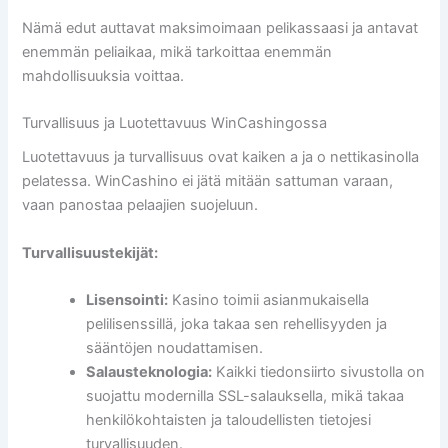
Nämä edut auttavat maksimoimaan pelikassaasi ja antavat
enemmän peliaikaa, mikä tarkoittaa enemmän
mahdollisuuksia voittaa.
Turvallisuus ja Luotettavuus WinCashingossa
Luotettavuus ja turvallisuus ovat kaiken a ja o nettikasinolla
pelatessa. WinCashino ei jätä mitään sattuman varaan,
vaan panostaa pelaajien suojeluun.
Turvallisuustekijät:
Lisensointi:
Kasino toimii asianmukaisella
pelilisenssillä, joka takaa sen rehellisyyden ja
sääntöjen noudattamisen.
Salausteknologia:
Kaikki tiedonsiirto sivustolla on
suojattu modernilla SSL-salauksella, mikä takaa
henkilökohtaisten ja taloudellisten tietojesi
turvallisuuden.