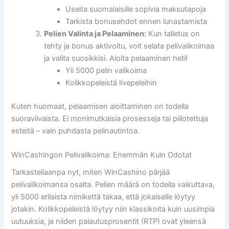
Useita suomalaisille sopivia maksutapoja
Tarkista bonusehdot ennen lunastamista
Pelien Valinta ja Pelaaminen:
Kun talletus on
tehty ja bonus aktivoitu, voit selata pelivalikoimaa
ja valita suosikkisi. Aloita pelaaminen heti!
Yli 5000 pelin valikoima
Kolikkopeleistä livepeleihin
Kuten huomaat, pelaamisen aloittaminen on todella
suoraviivaista. Ei monimutkaisia prosesseja tai piilotettuja
esteitä – vain puhdasta pelinautintoa.
WinCashingon Pelivalikoima: Enemmän Kuin Odotat
Tarkastellaanpa nyt, miten WinCashino pärjää
pelivalikoimansa osalta. Pelien määrä on todella vaikuttava,
yli 5000 erilaista nimikettä takaa, että jokaiselle löytyy
jotakin. Kolikkopeleistä löytyy niin klassikoita kuin uusimpia
uutuuksia, ja niiden palautusprosentit (RTP) ovat yleensä