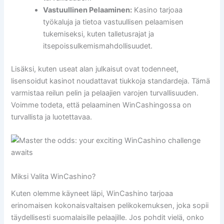
Vastuullinen Pelaaminen:
Kasino tarjoaa
työkaluja ja tietoa vastuullisen pelaamisen
tukemiseksi, kuten talletusrajat ja
itsepoissulkemismahdollisuudet.
Lisäksi, kuten useat alan julkaisut ovat todenneet,
lisensoidut kasinot noudattavat tiukkoja standardeja. Tämä
varmistaa reilun pelin ja pelaajien varojen turvallisuuden.
Voimme todeta, että pelaaminen WinCashingossa on
turvallista ja luotettavaa.
Miksi Valita WinCashino?
Kuten olemme käyneet läpi, WinCashino tarjoaa
erinomaisen kokonaisvaltaisen pelikokemuksen, joka sopii
täydellisesti suomalaisille pelaajille. Jos pohdit vielä, onko