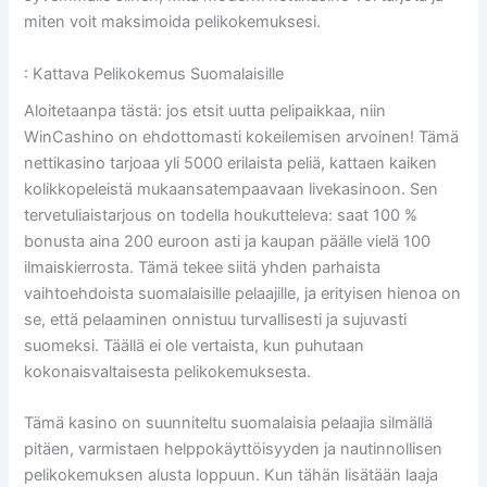
miten voit maksimoida pelikokemuksesi.
: Kattava Pelikokemus Suomalaisille
Aloitetaanpa tästä: jos etsit uutta pelipaikkaa, niin
WinCashino on ehdottomasti kokeilemisen arvoinen! Tämä
nettikasino tarjoaa yli 5000 erilaista peliä, kattaen kaiken
kolikkopeleistä mukaansatempaavaan livekasinoon. Sen
tervetuliaistarjous on todella houkutteleva: saat 100 %
bonusta aina 200 euroon asti ja kaupan päälle vielä 100
ilmaiskierrosta. Tämä tekee siitä yhden parhaista
vaihtoehdoista suomalaisille pelaajille, ja erityisen hienoa on
se, että pelaaminen onnistuu turvallisesti ja sujuvasti
suomeksi. Täällä ei ole vertaista, kun puhutaan
kokonaisvaltaisesta pelikokemuksesta.
Tämä kasino on suunniteltu suomalaisia pelaajia silmällä
pitäen, varmistaen helppokäyttöisyyden ja nautinnollisen
pelikokemuksen alusta loppuun. Kun tähän lisätään laaja