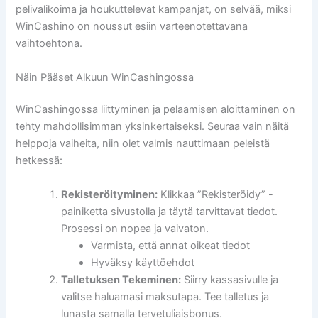
pelivalikoima ja houkuttelevat kampanjat, on selvää, miksi
WinCashino on noussut esiin varteenotettavana
vaihtoehtona.
Näin Pääset Alkuun WinCashingossa
WinCashingossa liittyminen ja pelaamisen aloittaminen on
tehty mahdollisimman yksinkertaiseksi. Seuraa vain näitä
helppoja vaiheita, niin olet valmis nauttimaan peleistä
hetkessä:
Rekisteröityminen:
Klikkaa ”Rekisteröidy” -
painiketta sivustolla ja täytä tarvittavat tiedot.
Prosessi on nopea ja vaivaton.
Varmista, että annat oikeat tiedot
Hyväksy käyttöehdot
Talletuksen Tekeminen:
Siirry kassasivulle ja
valitse haluamasi maksutapa. Tee talletus ja
lunasta samalla tervetuliaisbonus.